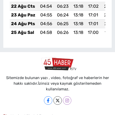
22 Ağu Cts
04:54
06:23
13:18
17:02
20:0
23 Ağu Paz
04:55
06:24
13:18
17:01
20:0
24 Ağu Pts
04:56
06:25
13:18
17:01
20:0
25 Ağu Sal
04:58
06:26
13:18
17:00
19:5
Sitemizde bulunan yazı , video, fotoğraf ve haberlerin her
hakkı saklıdır.İzinsiz veya kaynak gösterilemeden
kullanılamaz.