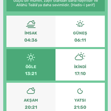
Güçlü bir mümin, zayıf olandan daha hayırlıdır ve
Allâhü Teâlâ'ya daha sevimlidir. (Hadis-i şerif)
MAGAZİN
İMSAK
GÜNEŞ
04:36
06:11
ÖĞLE
İKINDI
13:21
17:10
AKŞAM
YATSI
20:21
21:50