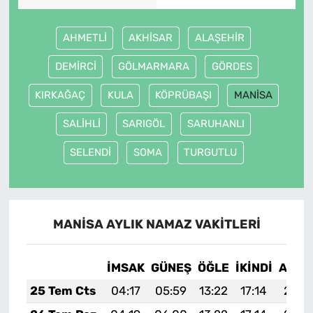
AHMETLİ
AKHİSAR
ALAŞEHİR
DEMİRCİ
GÖLMARMARA
GÖRDES
KIRKAĞAÇ
KULA
KÖPRÜBAŞI
MANİSA
SALİHLİ
SARIGÖL
SARUHANLI
SELENDİ
SOMA
TURGUTLU
MANİSA AYLIK NAMAZ VAKITLERI
İMSAK
GÜNEŞ
ÖĞLE
İKINDI
AKŞA
25 Tem Cts
04:17
05:59
13:22
17:14
20:3