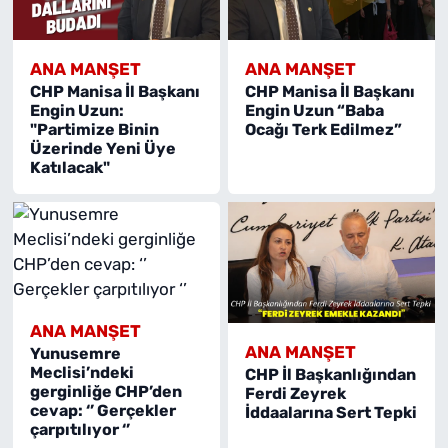
ANA MANŞET
ANA MANŞET
CHP Manisa İl Başkanı
CHP Manisa İl Başkanı
Engin Uzun:
Engin Uzun “Baba
"Partimize Binin
Ocağı Terk Edilmez”
Üzerinde Yeni Üye
Katılacak"
ANA MANŞET
ANA MANŞET
Yunusemre
Meclisi’ndeki
CHP İl Başkanlığından
gerginliğe CHP’den
Ferdi Zeyrek
cevap: ‘’ Gerçekler
İddaalarına Sert Tepki
çarpıtılıyor ‘’