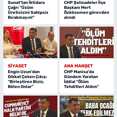
Sunat'tan İktidara
CHP Şehzadeler İlçe
Çağrı "Üzüm
Başkanı Mert
Üreticisini Sahipsiz
Özkösemen görevden
Bırakmayın!"
alındı
SİYASET
ANA MANŞET
Engin Uzun'dan
CHP Manisa'da
Dikkat Çeken Çıkış:
Gündem Yaratan
"Birleştiren Biziz,
İddia! "Ölüm
Bölen Onlar"
Tehditleri Aldım"