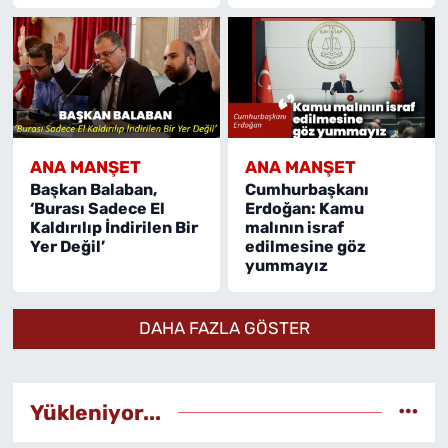
ANA MANŞET
ANA MANŞET
Başkan Balaban,
Cumhurbaşkanı
‘Burası Sadece El
Erdoğan: Kamu
Kaldırılıp İndirilen Bir
malının israf
Yer Değil’
edilmesine göz
yummayız
DAHA FAZLA GÖSTER
Yükleniyor...