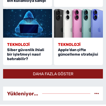
bin kullanıcıya sahip!
TEKNOLOJI
TEKNOLOJI
Siber güvenlik ihlali
Apple’dan çifte
bir işletmeyi nasıl
güncelleme stratejisi
batırabilir?
DAHA FAZLA GÖSTER
Yükleniyor...