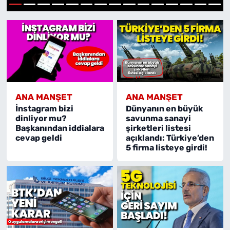
1
2
3
4
5
6
7
8
9
10
11
12
13
14
15
MAGAZİN
ANA MANŞET
ANA MANŞET
İnstagram bizi
Dünyanın en büyük
dinliyor mu?
savunma sanayi
Başkanından iddialara
şirketleri listesi
cevap geldi
açıklandı: Türkiye’den
5 firma listeye girdi!