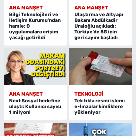
ANA MANŞET
ANA MANŞET
Bilgi Teknolojileri ve
Ulaştırma ve Altyapı
İletişim Kurumu’ndan
Bakanı Abdülkadir
hamle: O
Uraloğlu açıkladı:
uygulamalara erişim
Türkiye’de 5G için
yasağı getirildi
geri sayım başladı
ANA MANŞET
TEKNOLOJI
Next Sosyal hedefine
Tek tıkla resmî işlem:
ulaştı: Kullanıcı sayısı
e-İmzalar kimliklere
1 milyon!
yükleniyor