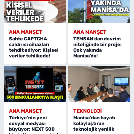
ANA MANŞET
ANA MANŞET
Sahte CAPTCHA
TEMSAN’dan devrim
saldırısı cihazları
niteliğinde bir proje:
tehdit ediyor: Kişisel
Çok yakında
veriler tehlikede!
Manisa’da!
ANA MANŞET
TEKNOLOJI
Türkiye’nin yeni
Manisa'dan hayatı
sosyal medyası
kolaylaştıran
büyüyor: NEXT 500
teknolojik yenilik