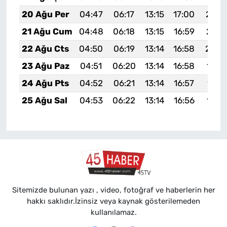
20 Ağu Per
04:47
06:17
13:15
17:00
20:0
21 Ağu Cum
04:48
06:18
13:15
16:59
20:0
22 Ağu Cts
04:50
06:19
13:14
16:58
20:0
23 Ağu Paz
04:51
06:20
13:14
16:58
19:5
24 Ağu Pts
04:52
06:21
13:14
16:57
19:5
25 Ağu Sal
04:53
06:22
13:14
16:56
19:5
Sitemizde bulunan yazı , video, fotoğraf ve haberlerin her
hakkı saklıdır.İzinsiz veya kaynak gösterilemeden
kullanılamaz.