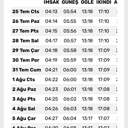
İMSAK
GÜNEŞ
ÖĞLE
İKINDI
AKŞA
25 Tem Cts
04:13
05:54
13:18
17:10
20:3
26 Tem Paz
04:14
05:55
13:18
17:10
20:3
27 Tem Pts
04:15
05:56
13:18
17:10
20:3
28 Tem Sal
04:17
05:57
13:18
17:10
20:2
29 Tem Çar
04:18
05:58
13:18
17:09
20:2
30 Tem Per
04:19
05:59
13:18
17:09
20:2
31 Tem Cum
04:21
06:00
13:18
17:09
20:2
1 Ağu Cts
04:22
06:00
13:18
17:09
20:2
2 Ağu Paz
04:23
06:01
13:18
17:08
20:2
3 Ağu Pts
04:25
06:02
13:18
17:08
20:2
4 Ağu Sal
04:26
06:03
13:18
17:08
20:2
5 Ağu Çar
04:27
06:04
13:17
17:07
20:2