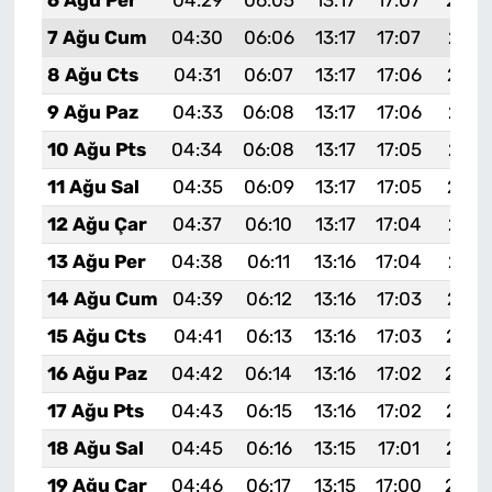
6 Ağu Per
04:29
06:05
13:17
17:07
20:2
7 Ağu Cum
04:30
06:06
13:17
17:07
20:1
8 Ağu Cts
04:31
06:07
13:17
17:06
20:1
9 Ağu Paz
04:33
06:08
13:17
17:06
20:1
10 Ağu Pts
04:34
06:08
13:17
17:05
20:1
11 Ağu Sal
04:35
06:09
13:17
17:05
20:1
12 Ağu Çar
04:37
06:10
13:17
17:04
20:1
13 Ağu Per
04:38
06:11
13:16
17:04
20:1
14 Ağu Cum
04:39
06:12
13:16
17:03
20:1
15 Ağu Cts
04:41
06:13
13:16
17:03
20:0
16 Ağu Paz
04:42
06:14
13:16
17:02
20:0
17 Ağu Pts
04:43
06:15
13:16
17:02
20:0
18 Ağu Sal
04:45
06:16
13:15
17:01
20:0
19 Ağu Çar
04:46
06:17
13:15
17:00
20:0