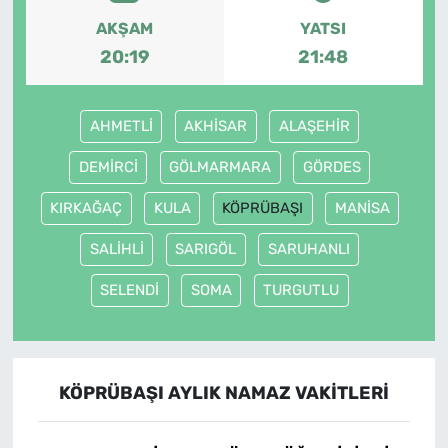
AKŞAM
YATSI
20:19
21:48
AHMETLİ
AKHİSAR
ALAŞEHİR
DEMİRCİ
GÖLMARMARA
GÖRDES
KIRKAĞAÇ
KULA
KÖPRÜBAŞI
MANİSA
SALİHLİ
SARIGÖL
SARUHANLI
SELENDİ
SOMA
TURGUTLU
KÖPRÜBAŞI AYLIK NAMAZ VAKITLERI