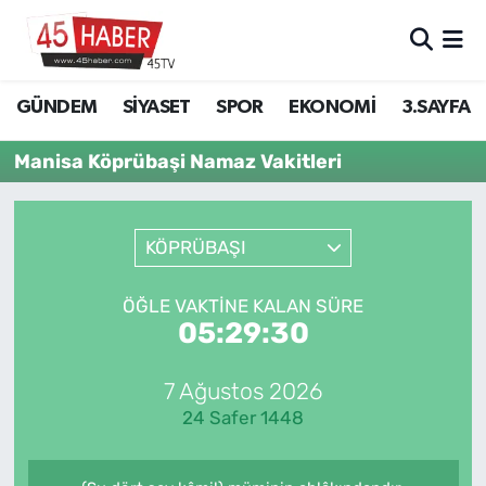
GÜNDEM
Manisa Nöbetçi Eczaneler
GÜNDEM
SİYASET
SPOR
EKONOMİ
3.SAYFA
SİYASET
Manisa Hava Durumu
Manisa Köprübaşi Namaz Vakitleri
SPOR
Manisa Namaz Vakitleri
KÖPRÜBAŞI
EKONOMİ
Manisa Trafik Yoğunluk Haritası
3.SAYFA
Süper Lig Puan Durumu ve Fikstür
ÖĞLE VAKTINE KALAN SÜRE
05:29:30
EĞİTİM
Tüm Manşetler
7 Ağustos 2026
SAĞLIK
Son Dakika Haberleri
24 Safer 1448
YAŞAM
Haber Arşivi