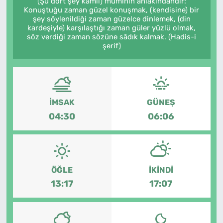
(Şu dört şey kâmil) müminin ahlâkındandır:
Konuştuğu zaman güzel konuşmak, (kendisine) bir
MAGAZİN
şey söylenildiği zaman güzelce dinlemek, (din
kardeşiyle) karşılaştığı zaman güler yüzlü olmak,
söz verdiği zaman sözüne sâdık kalmak. (Hadis-i
şerif)
İMSAK
GÜNEŞ
04:30
06:06
ÖĞLE
İKINDI
13:17
17:07