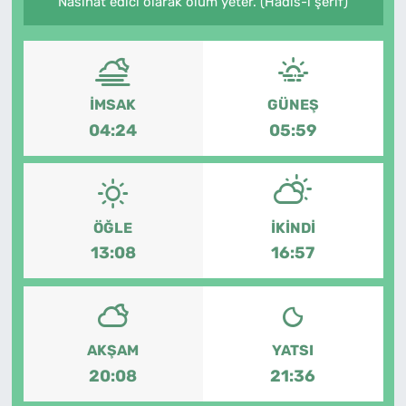
Nasihat edici olarak ölüm yeter. (Hadis-i şerif)
MAGAZİN
İMSAK
GÜNEŞ
04:24
05:59
ÖĞLE
İKINDI
13:08
16:57
AKŞAM
YATSI
20:08
21:36