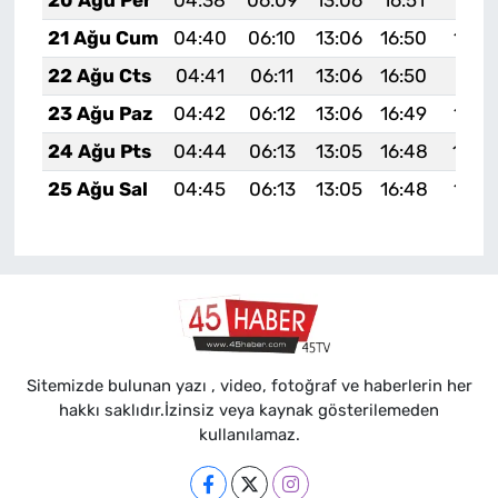
20 Ağu Per
04:38
06:09
13:06
16:51
19:5
21 Ağu Cum
04:40
06:10
13:06
16:50
19:5
22 Ağu Cts
04:41
06:11
13:06
16:50
19:51
23 Ağu Paz
04:42
06:12
13:06
16:49
19:5
24 Ağu Pts
04:44
06:13
13:05
16:48
19:4
25 Ağu Sal
04:45
06:13
13:05
16:48
19:4
Sitemizde bulunan yazı , video, fotoğraf ve haberlerin her
hakkı saklıdır.İzinsiz veya kaynak gösterilemeden
kullanılamaz.