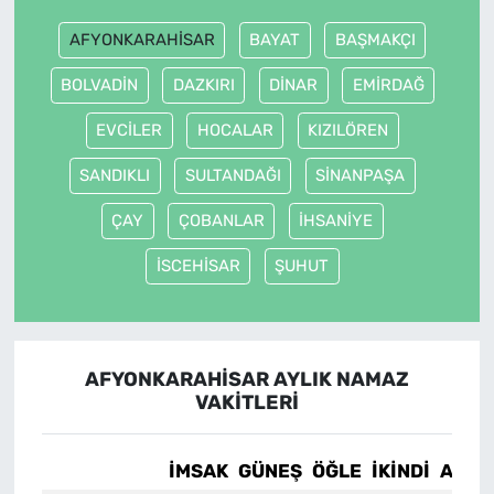
AFYONKARAHİSAR
BAYAT
BAŞMAKÇI
BOLVADİN
DAZKIRI
DİNAR
EMİRDAĞ
EVCİLER
HOCALAR
KIZILÖREN
SANDIKLI
SULTANDAĞI
SİNANPAŞA
ÇAY
ÇOBANLAR
İHSANİYE
İSCEHİSAR
ŞUHUT
AFYONKARAHİSAR AYLIK NAMAZ
VAKITLERI
İMSAK
GÜNEŞ
ÖĞLE
İKINDI
AKŞA