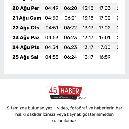
20 Ağu Per
04:49
06:20
13:18
17:03
20:0
21 Ağu Cum
04:50
06:21
13:18
17:02
20:0
22 Ağu Cts
04:51
06:22
13:17
17:02
20:0
23 Ağu Paz
04:53
06:23
13:17
17:01
20:0
24 Ağu Pts
04:54
06:23
13:17
17:00
20:0
25 Ağu Sal
04:55
06:24
13:17
16:59
19:5
Sitemizde bulunan yazı , video, fotoğraf ve haberlerin her
hakkı saklıdır.İzinsiz veya kaynak gösterilemeden
kullanılamaz.