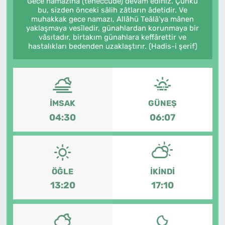
Gece namazına (teheccüde) devam ediniz. Çünkü
bu, sizden önceki sâlih zâtların âdetidir. Ve
MAGAZİN
muhakkak gece namazı, Allâhü Teâlâ'ya mânen
yaklaşmaya vesîledir, günahlardan korunmaya bir
vâsıtadır, birtakım günahlara keffârettir ve
hastalıkları bedenden uzaklaştırır. (Hadis-i şerif)
İMSAK
GÜNEŞ
04:30
06:07
ÖĞLE
İKINDI
13:20
17:10