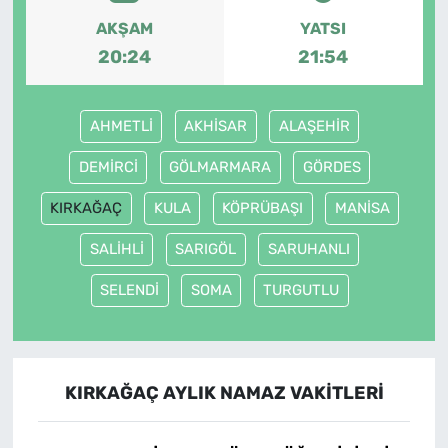
AKŞAM
YATSI
20:24
21:54
AHMETLİ
AKHİSAR
ALAŞEHİR
DEMİRCİ
GÖLMARMARA
GÖRDES
KIRKAĞAÇ
KULA
KÖPRÜBAŞI
MANİSA
SALİHLİ
SARIGÖL
SARUHANLI
SELENDİ
SOMA
TURGUTLU
KIRKAĞAÇ AYLIK NAMAZ VAKITLERI