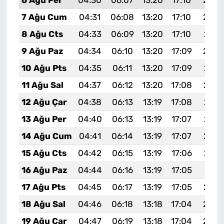
6 Ağu Per
04:30
06:07
13:20
17:10
20:2
7 Ağu Cum
04:31
06:08
13:20
17:10
20:2
8 Ağu Cts
04:33
06:09
13:20
17:10
20:2
9 Ağu Paz
04:34
06:10
13:20
17:09
20:2
10 Ağu Pts
04:35
06:11
13:20
17:09
20:1
11 Ağu Sal
04:37
06:12
13:20
17:08
20:1
12 Ağu Çar
04:38
06:13
13:19
17:08
20:1
13 Ağu Per
04:40
06:13
13:19
17:07
20:1
14 Ağu Cum
04:41
06:14
13:19
17:07
20:1
15 Ağu Cts
04:42
06:15
13:19
17:06
20:1
16 Ağu Paz
04:44
06:16
13:19
17:05
20:1
17 Ağu Pts
04:45
06:17
13:19
17:05
20:1
18 Ağu Sal
04:46
06:18
13:18
17:04
20:0
19 Ağu Çar
04:47
06:19
13:18
17:04
20:0