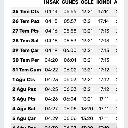
İMSAK
GÜNEŞ
ÖĞLE
İKINDI
AKŞA
25 Tem Cts
04:14
05:56
13:21
17:14
20:3
26 Tem Paz
04:15
05:57
13:21
17:14
20:3
27 Tem Pts
04:16
05:58
13:21
17:13
20:3
28 Tem Sal
04:18
05:59
13:21
17:13
20:3
29 Tem Çar
04:19
06:00
13:21
17:13
20:3
30 Tem Per
04:20
06:01
13:21
17:13
20:3
31 Tem Cum
04:22
06:02
13:21
17:12
20:3
1 Ağu Cts
04:23
06:03
13:21
17:12
20:2
2 Ağu Paz
04:25
06:03
13:21
17:12
20:2
3 Ağu Pts
04:26
06:04
13:21
17:11
20:2
4 Ağu Sal
04:27
06:05
13:20
17:11
20:2
5 Ağu Çar
04:29
06:06
13:20
17:11
20:2