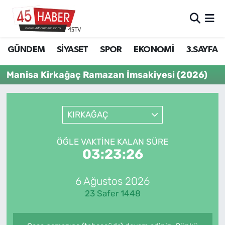
GÜNDEM
Manisa Nöbetçi Eczaneler
GÜNDEM
SİYASET
SPOR
EKONOMİ
3.SAYFA
SİYASET
Manisa Hava Durumu
Manisa Kirkağaç Ramazan İmsakiyesi (2026)
SPOR
Manisa Namaz Vakitleri
KIRKAĞAÇ
EKONOMİ
Manisa Trafik Yoğunluk Haritası
3.SAYFA
Süper Lig Puan Durumu ve Fikstür
ÖĞLE VAKTINE KALAN SÜRE
03:23:26
EĞİTİM
Tüm Manşetler
6 Ağustos 2026
SAĞLIK
Son Dakika Haberleri
23 Safer 1448
YAŞAM
Haber Arşivi