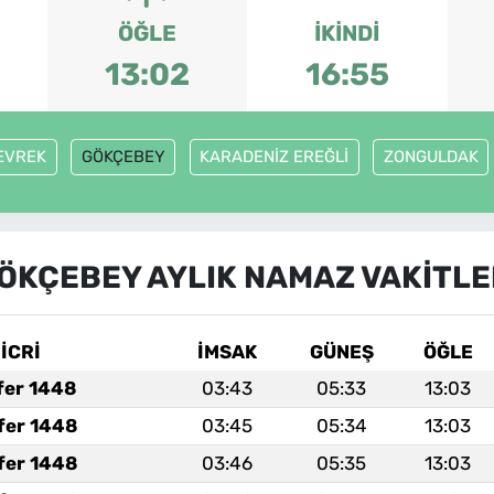
ÖĞLE
İKINDI
13:02
16:55
EVREK
GÖKÇEBEY
KARADENİZ EREĞLİ
ZONGULDAK
ÖKÇEBEY AYLIK NAMAZ VAKITLE
İCRİ
İMSAK
GÜNEŞ
ÖĞLE
fer 1448
03:43
05:33
13:03
fer 1448
03:45
05:34
13:03
fer 1448
03:46
05:35
13:03