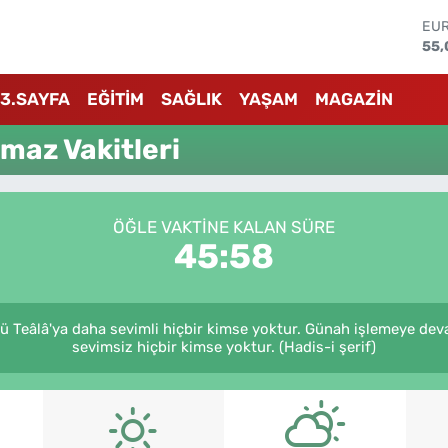
EU
55,
STE
64,
3.SAYFA
EĞİTİM
SAĞLIK
YAŞAM
MAGAZİN
GRA
651
az Vakitleri
BİS
13.
BIT
64.
ÖĞLE VAKTINE KALAN SÜRE
DO
45:58
47,
 Teâlâ'ya daha sevimli hiçbir kimse yoktur. Günah işlemeye dev
sevimsiz hiçbir kimse yoktur. (Hadis-i şerif)