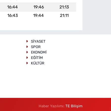
16:44
19:46
21:13
16:43
19:44
21:11
SİYASET
SPOR
EKONOMİ
EĞİTİM
KÜLTÜR
Haber Yazılımı:
TE Bilişim