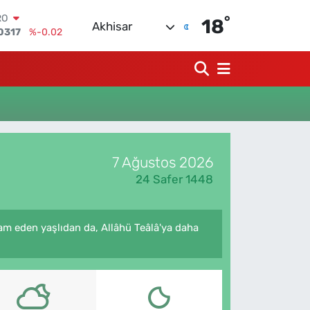
°
RO
18
Akhisar
0317
%-0.02
RLİN
2463
%0.07
M ALTIN
0.40
%0.45
T100
799
%70
COIN
225,61
%-0.63
LAR
7 Ağustos 2026
7143
%0.16
24 Safer 1448
am eden yaşlıdan da, Allâhü Teâlâ'ya daha