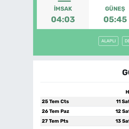
İMSAK
GÜNEŞ
MAGAZİN
04:03
05:45
ALAPLI
D
G
H
25 Tem Cts
11 Sa
26 Tem Paz
12 Sa
27 Tem Pts
13 Sa