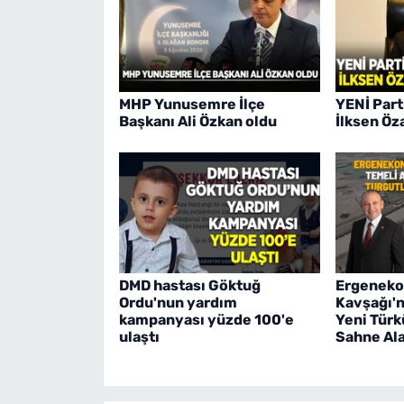
MHP Yunusemre İlçe
YENİ Part
Başkanı Ali Özkan oldu
İlksen Öz
DMD hastası Göktuğ
Ergeneko
Ordu'nun yardım
Kavşağı'n
kampanyası yüzde 100'e
Yeni Türk
ulaştı
Sahne Al