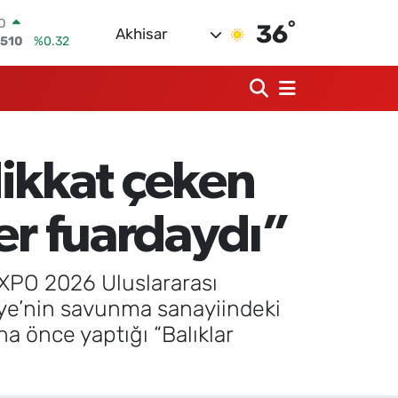
°
RLİN
36
Akhisar
4811
%0.38
M ALTIN
0.55
%0.03
T100
79
%-14
COIN
944,08
%-0.18
ikkat çeken
AR
7436
%0.18
O
er fuardaydı”
2510
%0.32
XPO 2026 Uluslararası
iye’nin savunma sanayiindeki
a önce yaptığı “Balıklar