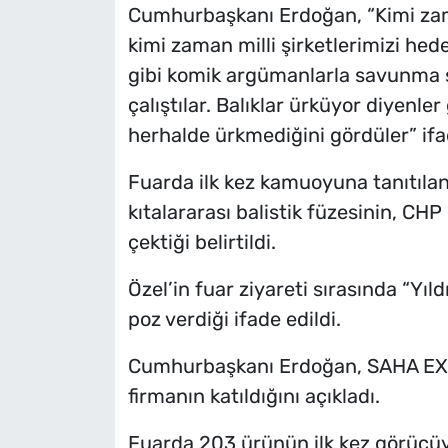
Cumhurbaşkanı Erdoğan, “Kimi zaman
kimi zaman milli şirketlerimizi hede
gibi komik argümanlarla savunma 
çalıştılar. Balıklar ürküyor diyenler
herhalde ürkmediğini gördüler” ifad
Fuarda ilk kez kamuoyuna tanıtılan 
kıtalararası balistik füzesinin, CH
çektiği belirtildi.
Özel’in fuar ziyareti sırasında “Yı
poz verdiği ifade edildi.
Cumhurbaşkanı Erdoğan, SAHA EXP
firmanın katıldığını açıkladı.
Fuarda 203 ürünün ilk kez görücüye