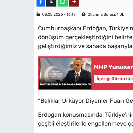
08.05.2026 - 16:19
Okunma Süresi: 1 Dk
Cumhurbaşkanı Erdoğan, Türkiye’n
dönüşüm gerçekleştirdiğini belirte
geliştirdiğimiz ve sahada başarıyla 
MHP Yunusemr
İçeriği Görüntül
“Balıklar Ürküyor Diyenler Fuarı Ge
Erdoğan konuşmasında, Türkiye’ni
çeşitli eleştirilerle engellenmeye ç