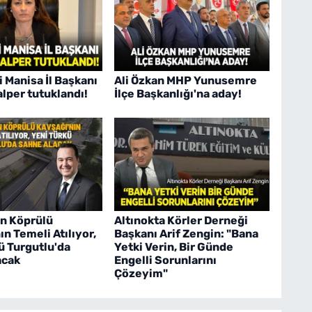
i Manisa İl Başkanı
Ali Özkan MHP Yunusemre
alper tutuklandı!
İlçe Başkanlığı'na aday!
n Köprülü
Altınokta Körler Derneği
ın Temeli Atılıyor,
Başkanı Arif Zengin: "Bana
ü Turgutlu'da
Yetki Verin, Bir Günde
acak
Engelli Sorunlarını
Çözeyim"