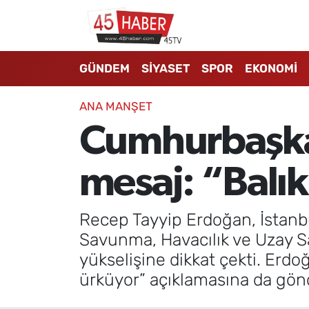
GÜNDEM
Manisa Nöbetçi Eczaneler
GÜNDEM
SİYASET
SPOR
EKONOMİ
SİYASET
Manisa Hava Durumu
ANA MANŞET
SPOR
Manisa Namaz Vakitleri
Cumhurbaşka
EKONOMİ
Manisa Trafik Yoğunluk Haritası
mesaj: “Balık
3.SAYFA
Süper Lig Puan Durumu ve Fikstür
Recep Tayyip Erdoğan, İstan
EĞİTİM
Tüm Manşetler
Savunma, Havacılık ve Uzay S
yükselişine dikkat çekti. Erdo
SAĞLIK
Son Dakika Haberleri
ürküyor” açıklamasına da gö
YAŞAM
Haber Arşivi