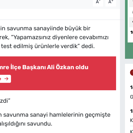
-
+
A
A
in savunma sanayiinde büyük bir
1
rek, “Yapamazsınız diyenlere cevabımızı
test edilmiş ürünlerle verdik” dedi.
e İlçe Başkanı Ali Özkan oldu
e
1
G
zdi”
1
n savunma sanayi hamlelerinin geçmişte
K
alışıldığını savundu.
K