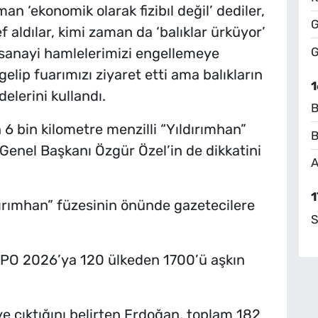
 ‘ekonomik olarak fizibıl değil’ dediler,
G
f aldılar, kimi zaman da ‘balıklar ürküyor’
G
sanayi hamlelerimizi engellemeye
 gelip fuarımızı ziyaret etti ama balıkların
1
elerini kullandı.
B
6 bin kilometre menzilli “Yıldırımhan”
B
P Genel Başkanı Özgür Özel’in de dikkatini
A
1
ldırımhan” füzesinin önünde gazetecilere
S
O 2026’ya 120 ülkeden 1700’ü aşkın
 çıktığını belirten Erdoğan, toplam 182