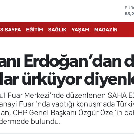
STE
64,
GRA
666
3.SAYFA
EĞİTİM
SAĞLIK
YAŞAM
MAGAZİN
BİS
13.7
BIT
64.
nı Erdoğan’dan d
DOL
47,
EUR
lar ürküyor diyenl
55,
bul Fuar Merkezi’nde düzenlenen SAHA E
anayi Fuarı’nda yaptığı konuşmada Türk
ğan, CHP Genel Başkanı Özgür Özel’in dah
ndermede bulundu.