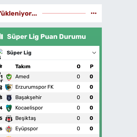
Yükleniyor...
Süper Lig Puan Durumu
Süper Lig
#
Takım
O
P
Amed
0
0
1
Erzurumspor FK
0
0
2
Başakşehir
0
0
3
Kocaelispor
0
0
4
Beşiktaş
0
0
5
Eyüpspor
0
0
6