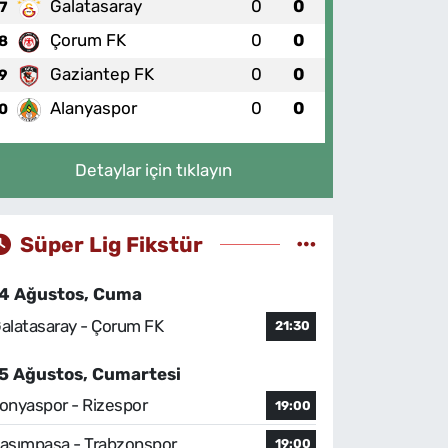
Galatasaray
0
0
7
Çorum FK
0
0
8
Gaziantep FK
0
0
9
Alanyaspor
0
0
0
Detaylar için tıklayın
Süper Lig Fikstür
4 Ağustos, Cuma
alatasaray - Çorum FK
21:30
5 Ağustos, Cumartesi
onyaspor - Rizespor
19:00
asımpaşa - Trabzonspor
19:00