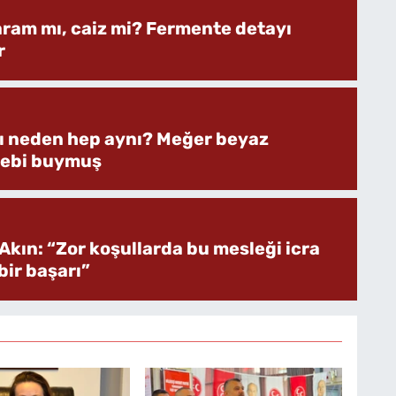
aram mı, caiz mi? Fermente detayı
r
rı neden hep aynı? Meğer beyaz
bebi buymuş
Akın: “Zor koşullarda bu mesleği icra
ir başarı”