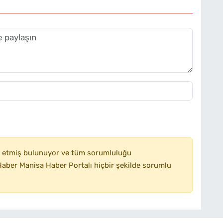
 etmiş bulunuyor ve tüm sorumluluğu
aber Manisa Haber Portalı hiçbir şekilde sorumlu