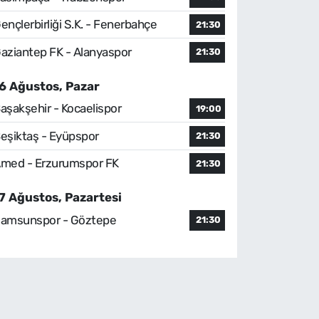
ençlerbirliği S.K. - Fenerbahçe
21:30
aziantep FK - Alanyaspor
21:30
6 Ağustos, Pazar
aşakşehir - Kocaelispor
19:00
eşiktaş - Eyüpspor
21:30
med - Erzurumspor FK
21:30
7 Ağustos, Pazartesi
amsunspor - Göztepe
21:30