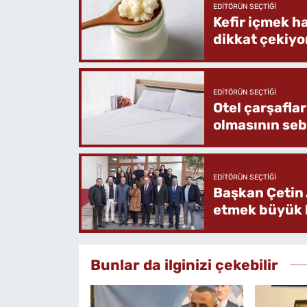
EDITÖRÜN SEÇTIĞI
Kefir içmek h
dikkat çekiyo
EDITÖRÜN SEÇTIĞI
Otel çarşafla
olmasının se
EDITÖRÜN SEÇTIĞI
Başkan Çetin 
etmek büyük b
Bunlar da ilginizi çekebilir