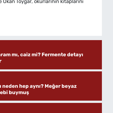
Okan Toygar, okurlarının kitaplarını
aram mı, caiz mi? Fermente detayı
r
rı neden hep aynı? Meğer beyaz
bebi buymuş