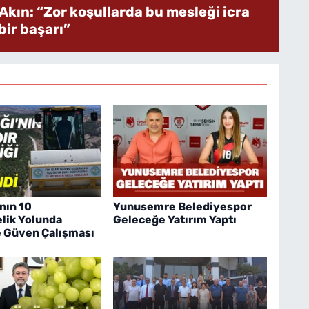
Akın: “Zor koşullarda bu mesleği icra
ir başarı”
nın 10
Yunusemre Belediyespor
lik Yolunda
Geleceğe Yatırım Yaptı
e Güven Çalışması