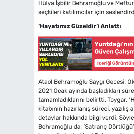
Hülya İşbilir Behramoğlu ve Meftun
seçkileri katılımcılar için seslendird
‘Hayatımız Güzeldir’i Anlattı
Yuntdağı’nın 
Güven Çalışm
İçeriği Görüntül
Ataol Behramoğlu Saygı Gecesi, Oka
2021 Ocak ayında başladıkları süre
tamamladıklarını belirtti. Toygar, ‘
kitabının hazırlanış süreci, yazılış
detaylar hakkında bilgi verdi. Söyl
Behramoğlu da, ‘Satranç Dörtlüğü’