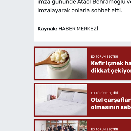
imza gününde Ataol Behramoğlu ve 
imzalayarak onlarla sohbet etti.
Kaynak:
HABER MERKEZİ
EDITÖRÜN SEÇTIĞI
Kefir içmek h
dikkat çekiyo
EDITÖRÜN SEÇTIĞI
Otel çarşafla
olmasının se
EDITÖRÜN SEÇTIĞI