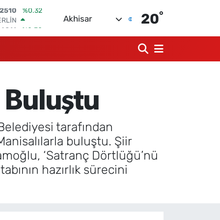
°
ERLİN
20
Akhisar
,4811
%0.38
AM ALTIN
60.55
%0.03
ST100
779
%-14
TCOIN
.960,21
%0.87
 Buluştu
LAR
,7436
%0.18
RO
,2510
%0.32
elediyesi tarafından
isalılarla buluştu. Şiir
ramoğlu, ‘Satranç Dörtlüğü’nü
tabının hazırlık sürecini