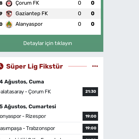
Çorum FK
0
0
8
Gaziantep FK
0
0
9
Alanyaspor
0
0
0
Detaylar için tıklayın
Süper Lig Fikstür
4 Ağustos, Cuma
alatasaray - Çorum FK
21:30
5 Ağustos, Cumartesi
onyaspor - Rizespor
19:00
asımpaşa - Trabzonspor
19:00