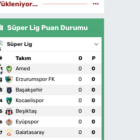
Yükleniyor...
Süper Lig Puan Durumu
Süper Lig
#
Takım
O
P
Amed
0
0
1
Erzurumspor FK
0
0
2
Başakşehir
0
0
3
Kocaelispor
0
0
4
Beşiktaş
0
0
5
Eyüpspor
0
0
6
Galatasaray
0
0
7