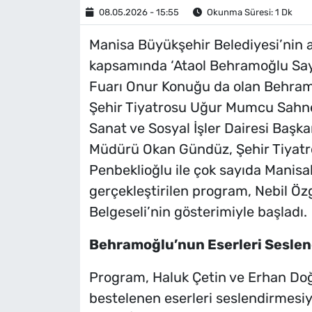
08.05.2026 - 15:55
Okunma Süresi: 1 Dk
Manisa Büyükşehir Belediyesi’nin ay
kapsamında ‘Ataol Behramoğlu Saygı
Fuarı Onur Konuğu da olan Behramo
Şehir Tiyatrosu Uğur Mumcu Sahne
Sanat ve Sosyal İşler Dairesi Başk
Müdürü Okan Gündüz, Şehir Tiyatr
Penbeklioğlu ile çok sayıda Manisal
gerçekleştirilen program, Nebil Öz
Belgeseli’nin gösterimiyle başladı.
Behramoğlu’nun Eserleri Seslend
Program, Haluk Çetin ve Erhan Doğ
bestelenen eserleri seslendirmesiyl