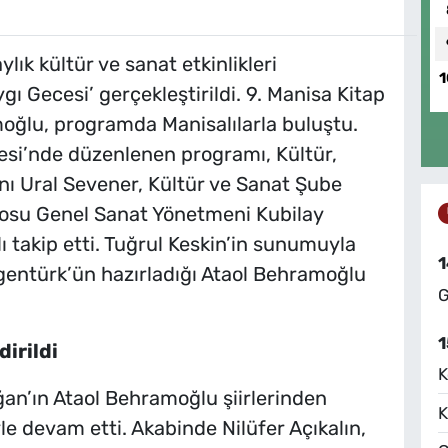
lık kültür ve sanat etkinlikleri
1
 Gecesi’ gerçekleştirildi. 9. Manisa Kitap
ğlu, programda Manisalılarla buluştu.
si’nde düzenlenen programı, Kültür,
anı Ural Sevener, Kültür ve Sanat Şube
osu Genel Sanat Yönetmeni Kubilay
ı takip etti. Tuğrul Keskin’in sunumuyla
1
gentürk’ün hazırladığı Ataol Behramoğlu
G
1
irildi
K
an’ın Ataol Behramoğlu şiirlerinden
K
e devam etti. Akabinde Nilüfer Açıkalın,