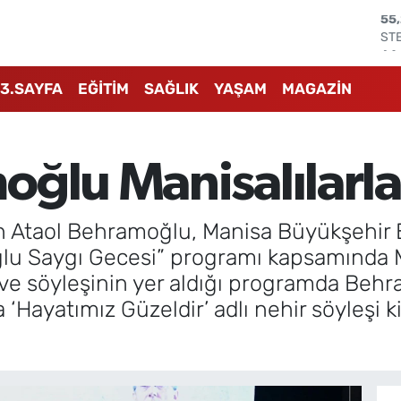
ST
64
GR
66
3.SAYFA
EĞİTİM
SAĞLIK
YAŞAM
MAGAZİN
Bİ
13.
BI
64
oğlu Manisalılarla
DO
47
EU
55
n Ataol Behramoğlu, Manisa Büyükşehir B
u Saygı Gecesi” programı kapsamında Man
mi ve söyleşinin yer aldığı programda Beh
‘Hayatımız Güzeldir’ adlı nehir söyleşi ki