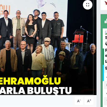
-
+
A
A