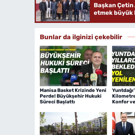
Başkan Çetin 
etmek büyük b
Bunlar da ilginizi çekebilir
Manisa Basket Krizinde Yeni
Yuntdağı’
Perde! Büyükşehir Hukuki
Kilometre
Süreci Başlattı
Konfor v