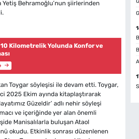
G
 Yetiş Behramoğlu’nun şiirlerinden
i.
G
1
B
10 Kilometrelik Yolunda Konfor ve
B
ası
A
e
1
n Toygar söyleşisi ile devam etti. Toygar,
S
ci 2025 Ekim ayında kitaplaştırarak
Hayatımız Güzeldir’ adlı nehir söyleşi
 amacı ve içeriğinde yer alan önemli
eşide Manisalılarla buluşan Ataol
nü okudu. Etkinlik sonrası düzenlenen