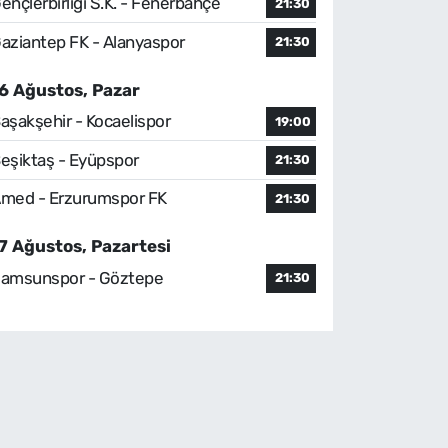
ençlerbirliği S.K. - Fenerbahçe
21:30
aziantep FK - Alanyaspor
21:30
6 Ağustos, Pazar
aşakşehir - Kocaelispor
19:00
eşiktaş - Eyüpspor
21:30
med - Erzurumspor FK
21:30
7 Ağustos, Pazartesi
amsunspor - Göztepe
21:30