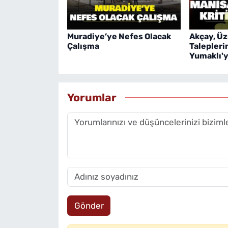
Muradiye’ye Nefes Olacak
Akçay, Üz
Çalışma
Talepleri
Yumaklı'ya
Yorumlar
Gönder