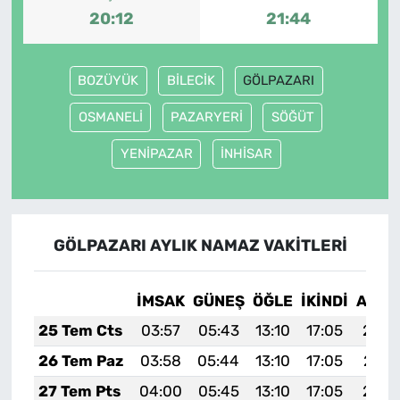
20:12
21:44
BOZÜYÜK
BİLECİK
GÖLPAZARI
OSMANELİ
PAZARYERİ
SÖĞÜT
YENİPAZAR
İNHİSAR
GÖLPAZARI AYLIK NAMAZ VAKITLERI
İMSAK
GÜNEŞ
ÖĞLE
İKINDI
AKŞA
25 Tem Cts
03:57
05:43
13:10
17:05
20:2
26 Tem Paz
03:58
05:44
13:10
17:05
20:2
27 Tem Pts
04:00
05:45
13:10
17:05
20:2