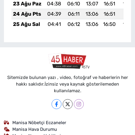
23 Ağu Paz
04:38
06:10
13:07
16:51
19:5
24 Ağu Pts
04:39
06:11
13:06
16:51
19:51
25 Ağu Sal
04:41
06:12
13:06
16:50
19:5
Sitemizde bulunan yazı , video, fotoğraf ve haberlerin her
hakkı saklıdır.İzinsiz veya kaynak gösterilemeden
kullanılamaz.
Manisa Nöbetçi Eczaneler
Manisa Hava Durumu