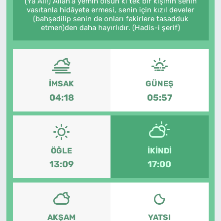
(Yâ Ali!) Allâh'a yemin olsun ki tek bir kişinin senin
vasıtanla hidâyete ermesi, senin için kızıl develer
MAGAZİN
(bahşedilip senin de onları fakirlere tasadduk
etmen)den daha hayırlıdır. (Hadis-i şerif)
İMSAK
GÜNEŞ
04:18
05:57
ÖĞLE
İKINDI
13:09
17:00
AKŞAM
YATSI