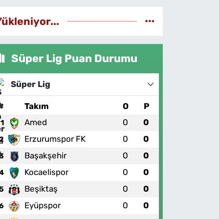
Yükleniyor...
Süper Lig Puan Durumu
Süper Lig
#
Takım
O
P
Amed
0
0
1
Erzurumspor FK
0
0
2
Başakşehir
0
0
3
Kocaelispor
0
0
4
Beşiktaş
0
0
5
Eyüpspor
0
0
6