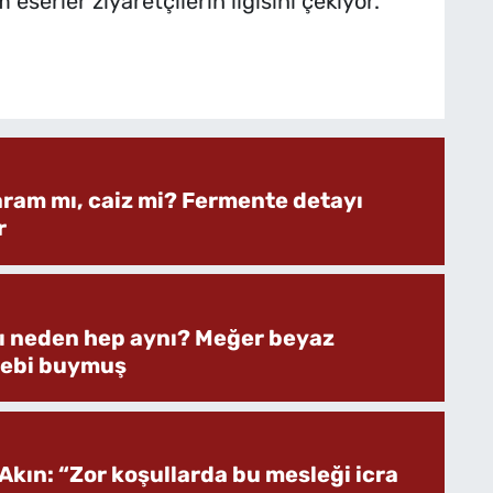
 eserler ziyaretçilerin ilgisini çekiyor.
aram mı, caiz mi? Fermente detayı
r
rı neden hep aynı? Meğer beyaz
bebi buymuş
Akın: “Zor koşullarda bu mesleği icra