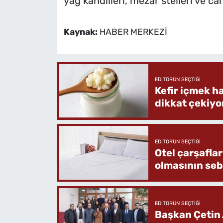
yağ kandilleri, mezar stelleri ve cam
Kaynak:
HABER MERKEZİ
EDITÖRÜN SEÇTIĞI
Kefir içmek h
dikkat çekiyo
EDITÖRÜN SEÇTIĞI
Otel çarşafla
olmasının se
EDITÖRÜN SEÇTIĞI
Başkan Çetin 