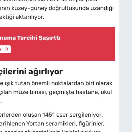
 Yapının kuzey-güney doğrultusunda uzandığı
ktiği aktarılıyor.
nema Tercihi Şaşırttı
e
lerini ağırlıyor
e ışık tutan önemli noktalardan biri olarak
açılan müze binası, geçmişte hastane, okul
.
erlerden oluşan 1451 eser sergileniyor.
rihlenen Yortan seramikleri, figürinler,