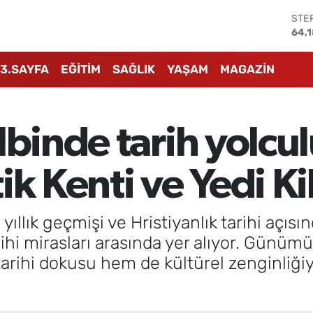
STE
64,
GRA
661
3.SAYFA
EĞİTİM
SAĞLIK
YAŞAM
MAGAZİN
BİS
13.8
BIT
64.
lbinde tarih yolcu
DOL
47,
EUR
k Kenti ve Yedi Kil
55,
 yıllık geçmişi ve Hristiyanlık tarihi açıs
ihi mirasları arasında yer alıyor. Günüm
tarihi dokusu hem de kültürel zenginliğiy