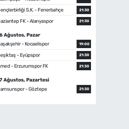
ençlerbirliği S.K. - Fenerbahçe
21:30
aziantep FK - Alanyaspor
21:30
6 Ağustos, Pazar
aşakşehir - Kocaelispor
19:00
eşiktaş - Eyüpspor
21:30
med - Erzurumspor FK
21:30
7 Ağustos, Pazartesi
amsunspor - Göztepe
21:30