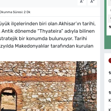
-
+
A
A
Okunma Süresi: 2 Dk
k ilçelerinden biri olan Akhisar’ın tarihi,
1
 Antik dönemde “Thyateira” adıyla bilinen
stratejik bir konumda bulunuyor. Tarihi
zyılda Makedonyalılar tarafından kurulan
1
G
1
K
K