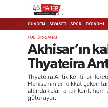
GÜNDEM
Manisa Nöbetçi Eczaneler
GÜNDEM
SİYASET
SPOR
EKONOMİ
SİYASET
Manisa Hava Durumu
KÜLTÜR-SANAT
SPOR
Manisa Namaz Vakitleri
Akhisar’ın ka
EKONOMİ
Manisa Trafik Yoğunluk Haritası
Thyateira Anti
3.SAYFA
Süper Lig Puan Durumu ve Fikstür
Thyateira Antik Kenti, binlerce
EĞİTİM
Tüm Manşetler
Manisa’nın en dikkat çeken tar
altında kalan antik kent, hem 
SAĞLIK
Son Dakika Haberleri
götürüyor.
YAŞAM
Haber Arşivi