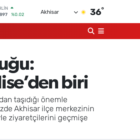
°
RLİN
36
Akhisar
1897
%0.02
M ALTIN
8.49
%2.12
T100
87
%64
COIN
360,53
%-0.76
luğu:
AR
7069
%0.17
O
ise’den biri
0265
%0.01
ından taşıdığı önemle
üzde Akhisar ilçe merkezinin
le ziyaretçilerini geçmişe