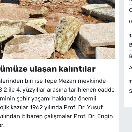
G
G
1
B
B
müze ulaşan kalıntılar
A
lerinden biri ise Tepe Mezarı mevkiinde
1
2 ile 4. yüzyıllar arasına tarihlenen cadde
S
neminin şehir yaşamı hakkında önemli
ojik kazılar 1962 yılında Prof. Dr. Yusuf
ılından itibaren çalışmalar Prof. Dr. Engin
r.