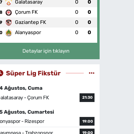
Galatasaray
0
0
7
Çorum FK
0
0
8
Gaziantep FK
0
0
9
Alanyaspor
0
0
0
Detaylar için tıklayın
Süper Lig Fikstür
4 Ağustos, Cuma
alatasaray - Çorum FK
21:30
5 Ağustos, Cumartesi
onyaspor - Rizespor
19:00
asımpaşa - Trabzonspor
19:00