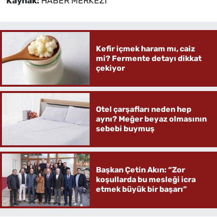
Kaynak:
HABER MERKEZİ
Kefir içmek haram mı, caiz
mi? Fermente detayı dikkat
çekiyor
Otel çarşafları neden hep
aynı? Meğer beyaz olmasının
sebebi buymuş
Başkan Çetin Akın: “Zor
koşullarda bu mesleği icra
etmek büyük bir başarı”