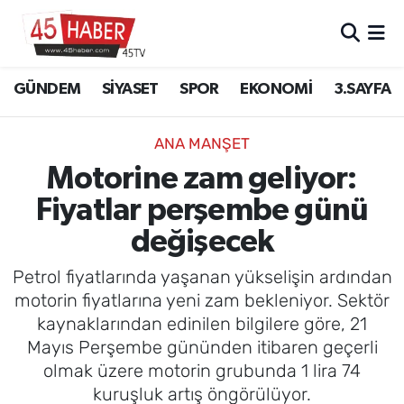
GÜNDEM
Manisa Nöbetçi Eczaneler
GÜNDEM
SİYASET
SPOR
EKONOMİ
3.SAYFA
SİYASET
Manisa Hava Durumu
ANA MANŞET
SPOR
Manisa Namaz Vakitleri
Motorine zam geliyor:
Fiyatlar perşembe günü
EKONOMİ
Manisa Trafik Yoğunluk Haritası
değişecek
3.SAYFA
Süper Lig Puan Durumu ve Fikstür
Petrol fiyatlarında yaşanan yükselişin ardından
EĞİTİM
Tüm Manşetler
motorin fiyatlarına yeni zam bekleniyor. Sektör
kaynaklarından edinilen bilgilere göre, 21
SAĞLIK
Son Dakika Haberleri
Mayıs Perşembe gününden itibaren geçerli
olmak üzere motorin grubunda 1 lira 74
YAŞAM
Haber Arşivi
kuruşluk artış öngörülüyor.