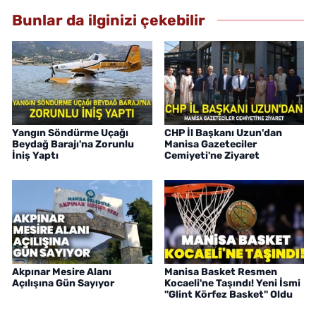
Bunlar da ilginizi çekebilir
Yangın Söndürme Uçağı
CHP İl Başkanı Uzun'dan
Beydağ Barajı'na Zorunlu
Manisa Gazeteciler
İniş Yaptı
Cemiyeti'ne Ziyaret
Akpınar Mesire Alanı
Manisa Basket Resmen
Açılışına Gün Sayıyor
Kocaeli'ne Taşındı! Yeni İsmi
"Glint Körfez Basket" Oldu