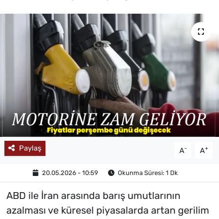
MAGAZİN
Paylaş
-
+
A
A
20.05.2026 - 10:59
Okunma Süresi: 1 Dk
ABD ile İran arasında barış umutlarının
azalması ve küresel piyasalarda artan gerilim