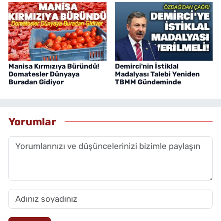
Manisa Kırmızıya Büründü!
Demirci'nin İstiklal
Domatesler Dünyaya
Madalyası Talebi Yeniden
Buradan Gidiyor
TBMM Gündeminde
Yorumlar