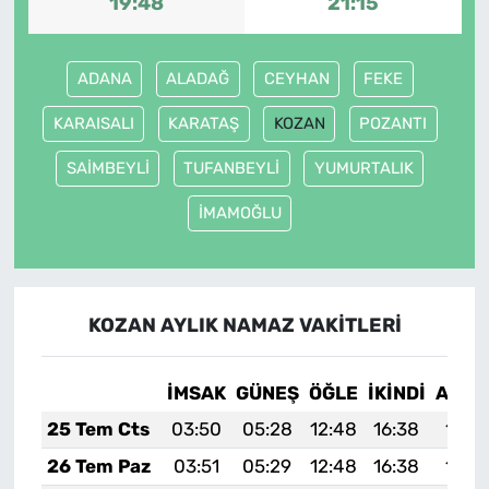
19:48
21:15
ADANA
ALADAĞ
CEYHAN
FEKE
KARAISALI
KARATAŞ
KOZAN
POZANTI
SAİMBEYLİ
TUFANBEYLİ
YUMURTALIK
İMAMOĞLU
KOZAN AYLIK NAMAZ VAKITLERI
İMSAK
GÜNEŞ
ÖĞLE
İKINDI
AKŞA
25 Tem Cts
03:50
05:28
12:48
16:38
19:5
26 Tem Paz
03:51
05:29
12:48
16:38
19:5