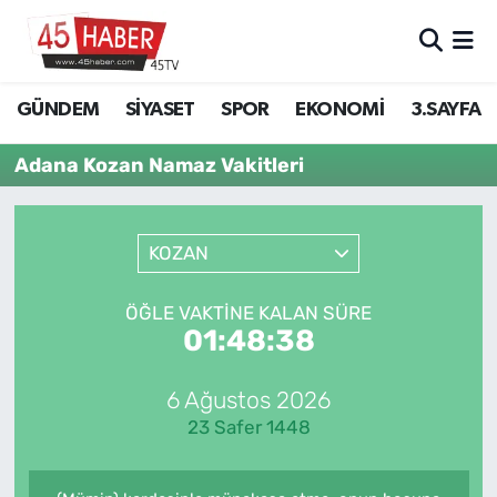
GÜNDEM
Manisa Nöbetçi Eczaneler
GÜNDEM
SİYASET
SPOR
EKONOMİ
3.SAYFA
SİYASET
Manisa Hava Durumu
Adana Kozan Namaz Vakitleri
SPOR
Manisa Namaz Vakitleri
KOZAN
EKONOMİ
Manisa Trafik Yoğunluk Haritası
3.SAYFA
Süper Lig Puan Durumu ve Fikstür
ÖĞLE VAKTINE KALAN SÜRE
01:48:38
EĞİTİM
Tüm Manşetler
6 Ağustos 2026
SAĞLIK
Son Dakika Haberleri
23 Safer 1448
YAŞAM
Haber Arşivi