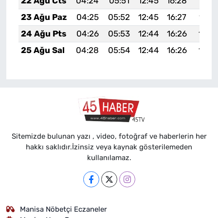
22 Ağu Cts
04:24
05:51
12:45
16:28
19:2
23 Ağu Paz
04:25
05:52
12:45
16:27
19:2
24 Ağu Pts
04:26
05:53
12:44
16:26
19:2
25 Ağu Sal
04:28
05:54
12:44
16:26
19:2
Sitemizde bulunan yazı , video, fotoğraf ve haberlerin her
hakkı saklıdır.İzinsiz veya kaynak gösterilemeden
kullanılamaz.
Manisa Nöbetçi Eczaneler