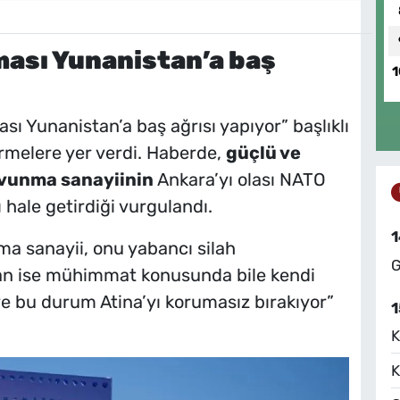
ması Yunanistan’a baş
1
sı Yunanistan’a baş ağrısı yapıyor” başlıklı
rmelere yer verdi. Haberde,
güçlü ve
avunma sanayiinin
Ankara’yı olası NATO
hale getirdiği vurgulandı.
1
ma sanayii, onu yabancı silah
G
tan ise mühimmat konusunda bile kendi
e bu durum Atina’yı korumasız bırakıyor”
1
K
K