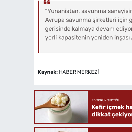
“Yunanistan, savunma sanayisini
Avrupa savunma şirketleri için g
gerisinde kalmaya devam ediyor
yerli kapasitenin yeniden inşası At
Kaynak:
HABER MERKEZİ
EDITÖRÜN SEÇTIĞI
Kefir içmek h
dikkat çekiyo