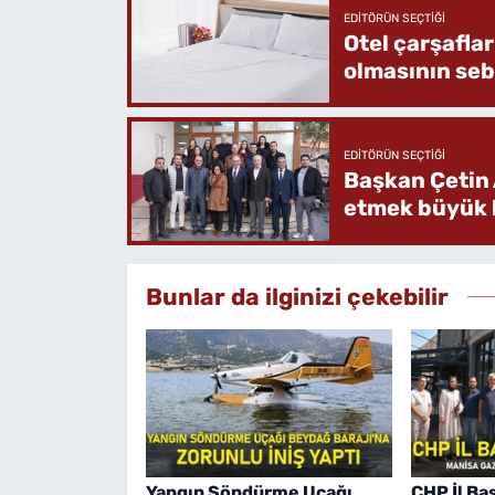
EDITÖRÜN SEÇTIĞI
Otel çarşafla
olmasının se
EDITÖRÜN SEÇTIĞI
Başkan Çetin 
etmek büyük b
Bunlar da ilginizi çekebilir
Yangın Söndürme Uçağı
CHP İl Ba