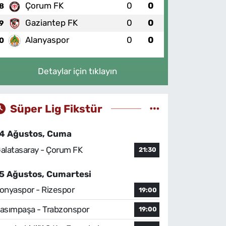
Çorum FK
0
0
8
Gaziantep FK
0
0
9
Alanyaspor
0
0
0
Detaylar için tıklayın
Süper Lig Fikstür
4 Ağustos, Cuma
alatasaray - Çorum FK
21:30
5 Ağustos, Cumartesi
onyaspor - Rizespor
19:00
asımpaşa - Trabzonspor
19:00