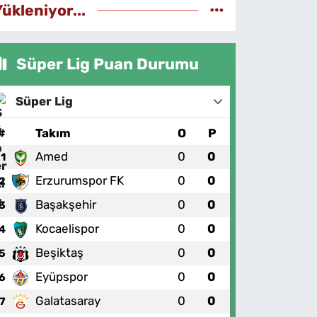
Yükleniyor...
Süper Lig Puan Durumu
Süper Lig
#
Takım
O
P
Amed
0
0
1
Erzurumspor FK
0
0
2
Başakşehir
0
0
3
Kocaelispor
0
0
4
Beşiktaş
0
0
5
Eyüpspor
0
0
6
Galatasaray
0
0
7