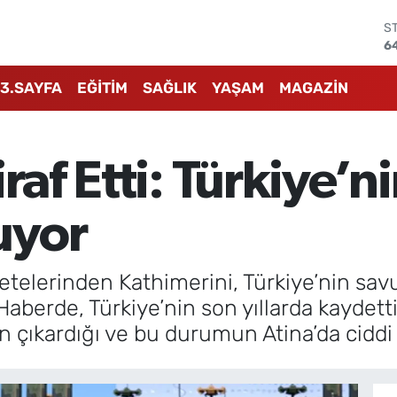
S
6
G
6
3.SAYFA
EĞİTİM
SAĞLIK
YAŞAM
MAGAZİN
B
1
B
6
iraf Etti: Türkiye
D
4
E
uyor
5
telerinden Kathimerini, Türkiye’nin sav
Haberde, Türkiye’nin son yıllarda kaydetti
n çıkardığı ve bu durumun Atina’da ciddi k