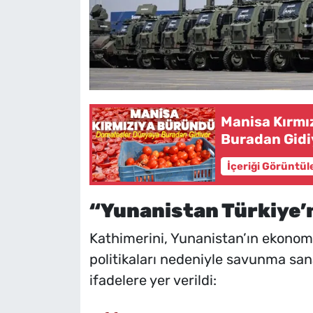
Manisa Kırmı
Buradan Gidi
İçeriği Görüntül
“Yunanistan Türkiye’n
Kathimerini, Yunanistan’ın ekono
politikaları nedeniyle savunma san
ifadelere yer verildi: