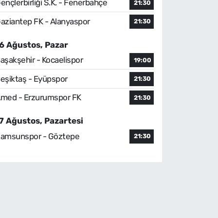
ençlerbirliği S.K. - Fenerbahçe
21:30
aziantep FK - Alanyaspor
21:30
6 Ağustos, Pazar
aşakşehir - Kocaelispor
19:00
eşiktaş - Eyüpspor
21:30
med - Erzurumspor FK
21:30
7 Ağustos, Pazartesi
amsunspor - Göztepe
21:30