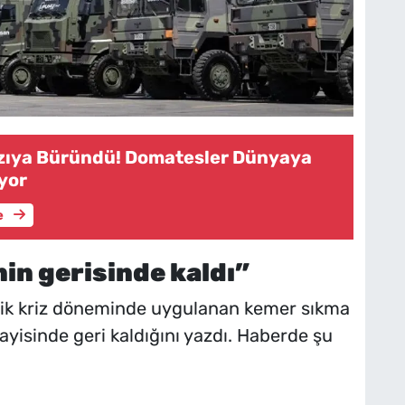
zıya Büründü! Domatesler Dünyaya
yor
e
in gerisinde kaldı”
mik kriz döneminde uygulanan kemer sıkma
ayisinde geri kaldığını yazdı. Haberde şu