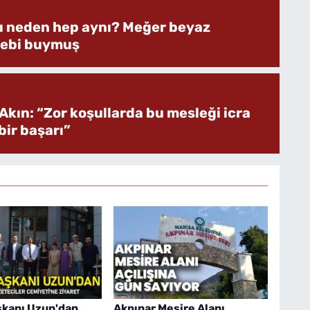
rı neden hep aynı? Meğer beyaz
bebi buymuş
Akın: “Zor koşullarda bu mesleği icra
ir başarı”
şkanı Uzun'dan
Akpınar Mesire Alanı