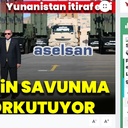
-
+
A
A