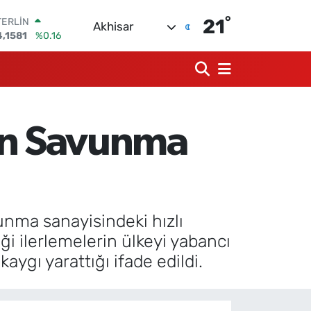
°
TERLİN
21
Akhisar
4,1581
%0.16
RAM ALTIN
527.85
%0.54
İST100
3.703
%11
ITCOIN
4.927,78
%1.32
’nin Savunma
OLAR
7,5894
%0.08
URO
5,0398
%-0.02
unma sanayisindeki hızlı
ği ilerlemelerin ülkeyi yabancı
aygı yarattığı ifade edildi.