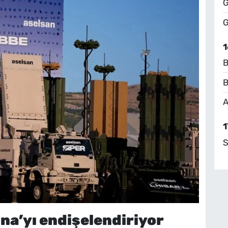
G
G
1
B
B
A
1
S
tina’yı endişelendiriyor