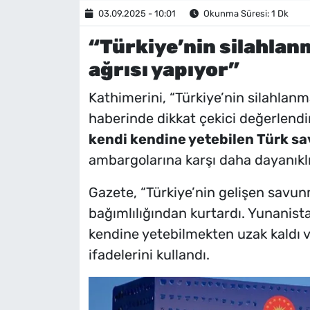
03.09.2025 - 10:01
Okunma Süresi: 1 Dk
“Türkiye’nin silahlan
ağrısı yapıyor”
Kathimerini, “Türkiye’nin silahlanma
haberinde dikkat çekici değerlendi
kendi kendine yetebilen Türk s
ambargolarına karşı daha dayanıklı 
Gazete, “Türkiye’nin gelişen savun
bağımlılığından kurtardı. Yunanis
kendine yetebilmekten uzak kaldı v
ifadelerini kullandı.