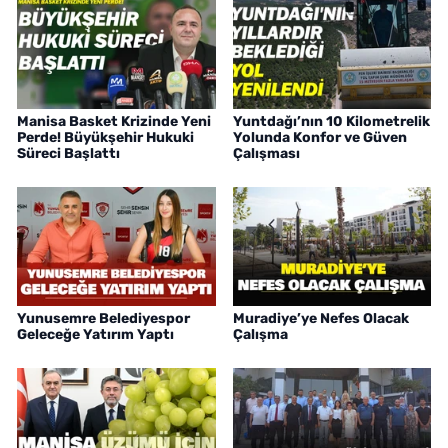
Manisa Basket Krizinde Yeni
Yuntdağı’nın 10 Kilometrelik
Perde! Büyükşehir Hukuki
Yolunda Konfor ve Güven
Süreci Başlattı
Çalışması
Yunusemre Belediyespor
Muradiye’ye Nefes Olacak
Geleceğe Yatırım Yaptı
Çalışma