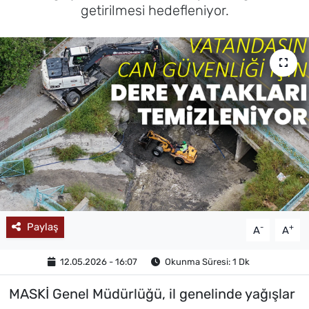
getirilmesi hedefleniyor.
MAGAZİN
Paylaş
-
+
A
A
12.05.2026 - 16:07
Okunma Süresi: 1 Dk
MASKİ Genel Müdürlüğü, il genelinde yağışlar