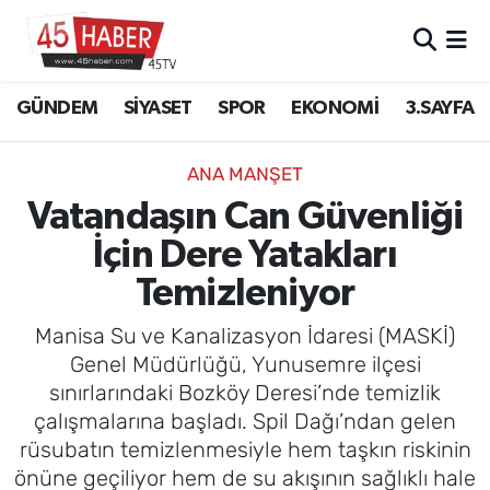
GÜNDEM
Manisa Nöbetçi Eczaneler
GÜNDEM
SİYASET
SPOR
EKONOMİ
3.SAYFA
SİYASET
Manisa Hava Durumu
ANA MANŞET
SPOR
Manisa Namaz Vakitleri
Vatandaşın Can Güvenliği
İçin Dere Yatakları
EKONOMİ
Manisa Trafik Yoğunluk Haritası
Temizleniyor
3.SAYFA
Süper Lig Puan Durumu ve Fikstür
Manisa Su ve Kanalizasyon İdaresi (MASKİ)
EĞİTİM
Tüm Manşetler
Genel Müdürlüğü, Yunusemre ilçesi
sınırlarındaki Bozköy Deresi’nde temizlik
SAĞLIK
Son Dakika Haberleri
çalışmalarına başladı. Spil Dağı’ndan gelen
rüsubatın temizlenmesiyle hem taşkın riskinin
YAŞAM
Haber Arşivi
önüne geçiliyor hem de su akışının sağlıklı hale