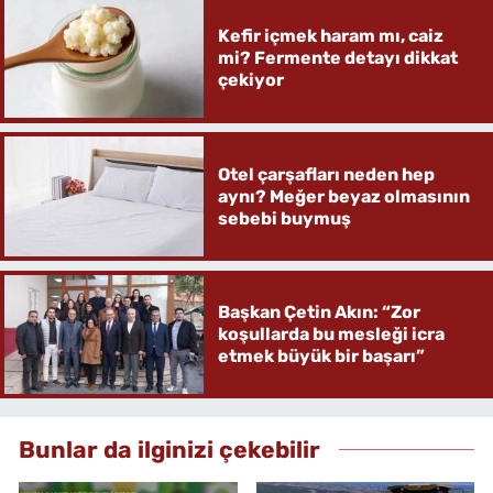
Kefir içmek haram mı, caiz
mi? Fermente detayı dikkat
çekiyor
Otel çarşafları neden hep
aynı? Meğer beyaz olmasının
sebebi buymuş
Başkan Çetin Akın: “Zor
koşullarda bu mesleği icra
etmek büyük bir başarı”
Bunlar da ilginizi çekebilir