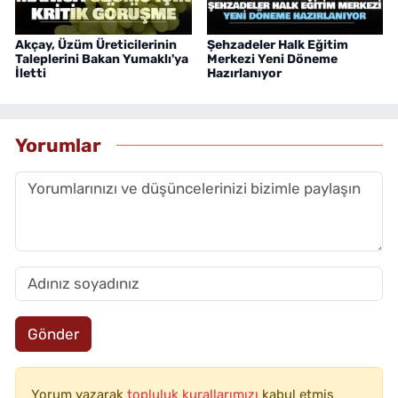
Akçay, Üzüm Üreticilerinin
Şehzadeler Halk Eğitim
Taleplerini Bakan Yumaklı'ya
Merkezi Yeni Döneme
İletti
Hazırlanıyor
Yorumlar
Gönder
Yorum yazarak
topluluk kurallarımızı
kabul etmiş