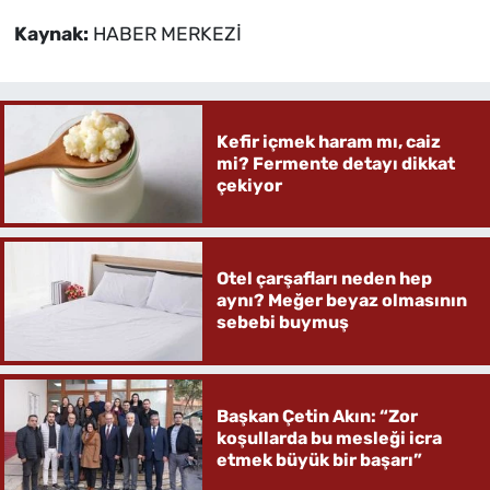
Kaynak:
HABER MERKEZİ
Kefir içmek haram mı, caiz
mi? Fermente detayı dikkat
çekiyor
Otel çarşafları neden hep
aynı? Meğer beyaz olmasının
sebebi buymuş
Başkan Çetin Akın: “Zor
koşullarda bu mesleği icra
etmek büyük bir başarı”