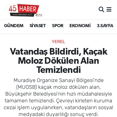
GÜNDEM
Manisa Nöbetçi Eczaneler
GÜNDEM
SİYASET
SPOR
EKONOMİ
3.SAYFA
SİYASET
Manisa Hava Durumu
YEREL
SPOR
Manisa Namaz Vakitleri
Vatandaş Bildirdi, Kaçak
Moloz Dökülen Alan
EKONOMİ
Manisa Trafik Yoğunluk Haritası
Temizlendi
3.SAYFA
Süper Lig Puan Durumu ve Fikstür
Muradiye Organize Sanayi Bölgesi’nde
EĞİTİM
Tüm Manşetler
(MUOSB) kaçak moloz dökülen alan,
Büyükşehir Belediyesi’nin hızlı müdahalesiyle
SAĞLIK
Son Dakika Haberleri
tamamen temizlendi. Çevreyi kirleten kuruma
cezai işlem uygulanırken, vatandaşların sosyal
YAŞAM
Haber Arşivi
medyadaki duyarlılığı sonuç verdi.