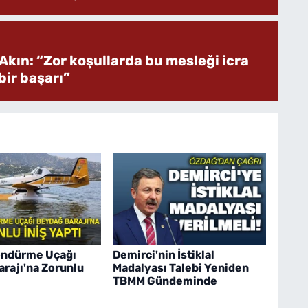
Akın: “Zor koşullarda bu mesleği icra
ir başarı”
öndürme Uçağı
Demirci'nin İstiklal
rajı'na Zorunlu
Madalyası Talebi Yeniden
TBMM Gündeminde