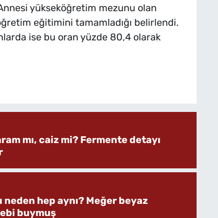
. Annesi yükseköğretim mezunu olan
öğretim eğitimini tamamladığı belirlendi.
arda ise bu oran yüzde 80,4 olarak
aram mı, caiz mi? Fermente detayı
r
rı neden hep aynı? Meğer beyaz
bebi buymuş