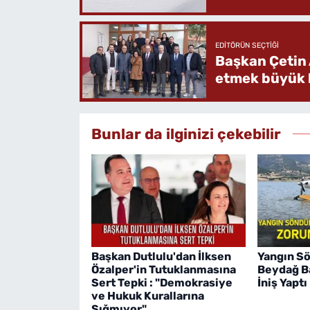
EDITÖRÜN SEÇTIĞI
Başkan Çetin 
etmek büyük b
Bunlar da ilginizi çekebilir
Başkan Dutlulu'dan İlksen
Yangın S
Özalper'in Tutuklanmasına
Beydağ Ba
Sert Tepki : "Demokrasiye
İniş Yaptı
ve Hukuk Kurallarına
Sığmıyor"