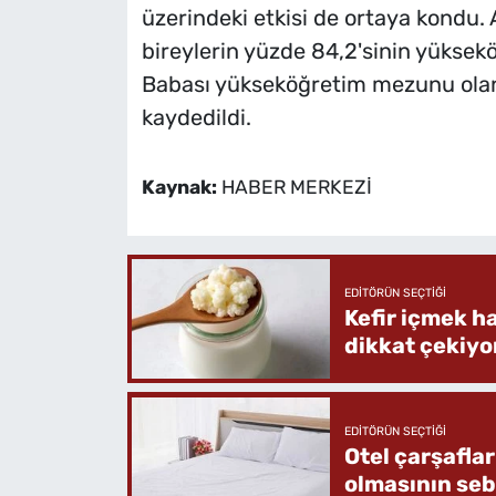
üzerindeki etkisi de ortaya kondu
bireylerin yüzde 84,2'sinin yüksek
Babası yükseköğretim mezunu olanl
kaydedildi.
Kaynak:
HABER MERKEZİ
EDITÖRÜN SEÇTIĞI
Kefir içmek h
dikkat çekiyo
EDITÖRÜN SEÇTIĞI
Otel çarşafla
olmasının se