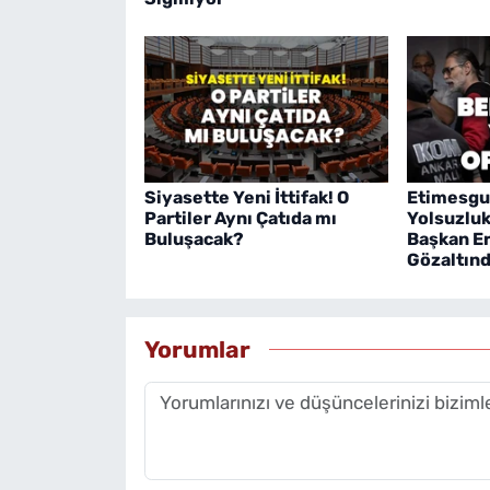
Siyasette Yeni İttifak! O
Etimesgu
Partiler Aynı Çatıda mı
Yolsuzlu
Buluşacak?
Başkan Er
Gözaltın
Yorumlar