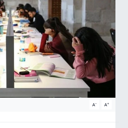
-
+
A
A