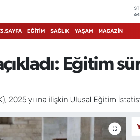
ST
64
GR
65
3.SAYFA
EĞİTİM
SAĞLIK
YAŞAM
MAGAZİN
Bİ
13
BI
64
açıkladı: Eğitim sü
D
47
E
55
, 2025 yılına ilişkin Ulusal Eğitim İstatist