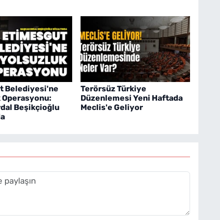
t Belediyesi'ne
Terörsüz Türkiye
k Operasyonu:
Düzenlemesi Yeni Haftada
dal Beşikçioğlu
Meclis'e Geliyor
da