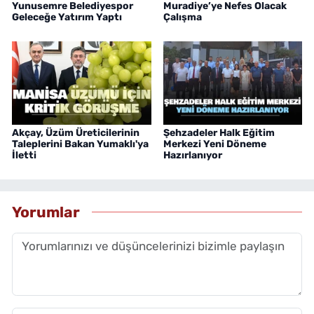
Yunusemre Belediyespor
Muradiye’ye Nefes Olacak
Geleceğe Yatırım Yaptı
Çalışma
Akçay, Üzüm Üreticilerinin
Şehzadeler Halk Eğitim
Taleplerini Bakan Yumaklı'ya
Merkezi Yeni Döneme
İletti
Hazırlanıyor
Yorumlar