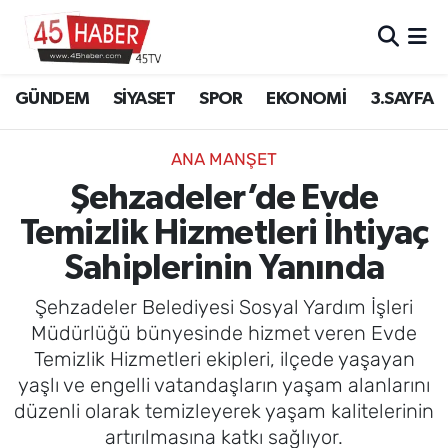
GÜNDEM
Manisa Nöbetçi Eczaneler
GÜNDEM
SİYASET
SPOR
EKONOMİ
3.SAYFA
SİYASET
Manisa Hava Durumu
ANA MANŞET
SPOR
Manisa Namaz Vakitleri
Şehzadeler’de Evde
Temizlik Hizmetleri İhtiyaç
EKONOMİ
Manisa Trafik Yoğunluk Haritası
Sahiplerinin Yanında
3.SAYFA
Süper Lig Puan Durumu ve Fikstür
Şehzadeler Belediyesi Sosyal Yardım İşleri
EĞİTİM
Tüm Manşetler
Müdürlüğü bünyesinde hizmet veren Evde
Temizlik Hizmetleri ekipleri, ilçede yaşayan
SAĞLIK
Son Dakika Haberleri
yaşlı ve engelli vatandaşların yaşam alanlarını
düzenli olarak temizleyerek yaşam kalitelerinin
YAŞAM
Haber Arşivi
artırılmasına katkı sağlıyor.