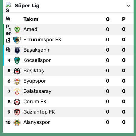
Süper Lig
#
Takım
O
P
Amed
0
0
1
Erzurumspor FK
0
0
2
Başakşehir
0
0
3
Kocaelispor
0
0
4
Beşiktaş
0
0
5
Eyüpspor
0
0
6
Galatasaray
0
0
7
Çorum FK
0
0
8
Gaziantep FK
0
0
9
Alanyaspor
0
0
10