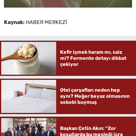
Kaynak:
HABER MERKEZİ
Kefir içmek haram mı, caiz
mi? Fermente detayı dikkat
çekiyor
Otel çarşafları neden hep
aynı? Meğer beyaz olmasının
sebebi buymuş
Başkan Çetin Akın: “Zor
koşullarda bu mesleği icra