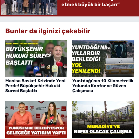
etmek büyük bir başarı”
Bunlar da ilginizi çekebilir
Manisa Basket Krizinde Yeni
Yuntdağı’nın 10 Kilometrelik
Perde! Büyükşehir Hukuki
Yolunda Konfor ve Güven
Süreci Başlattı
Çalışması