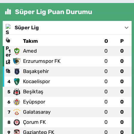
Süper Lig Puan Durumu
Süper Lig
#
Takım
O
P
Amed
0
0
1
Erzurumspor FK
0
0
2
Başakşehir
0
0
3
Kocaelispor
0
0
4
Beşiktaş
0
0
5
Eyüpspor
0
0
6
Galatasaray
0
0
7
Çorum FK
0
0
8
Gaziantep FK
0
0
9