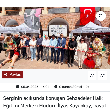
MAGAZİN
Paylaş
-
+
A
A
05.06.2026 - 16:04
Okunma Süresi: 1 Dk
Serginin açılışında konuşan Şehzadeler Halk
Eğitimi Merkezi Müdürü İlyas Kayaokay, hayat