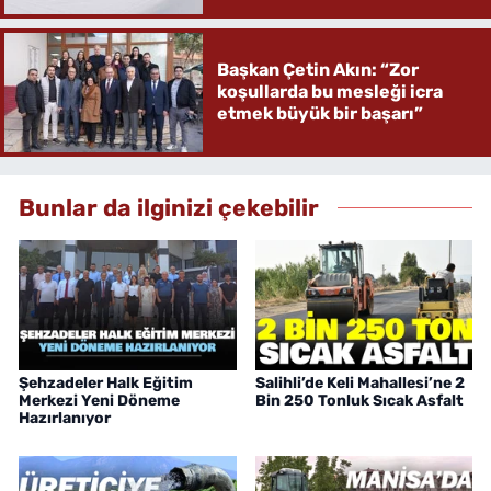
Başkan Çetin Akın: “Zor
koşullarda bu mesleği icra
etmek büyük bir başarı”
Bunlar da ilginizi çekebilir
Şehzadeler Halk Eğitim
Salihli’de Keli Mahallesi’ne 2
Merkezi Yeni Döneme
Bin 250 Tonluk Sıcak Asfalt
Hazırlanıyor