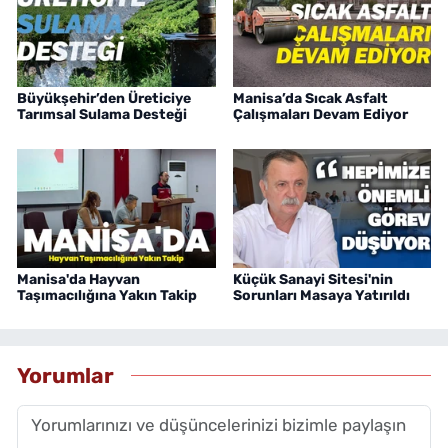
Büyükşehir’den Üreticiye
Manisa’da Sıcak Asfalt
Tarımsal Sulama Desteği
Çalışmaları Devam Ediyor
Manisa'da Hayvan
Küçük Sanayi Sitesi'nin
Taşımacılığına Yakın Takip
Sorunları Masaya Yatırıldı
Yorumlar