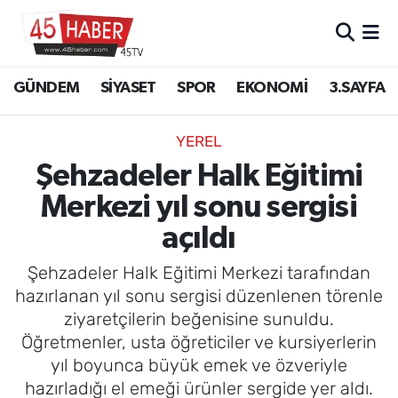
GÜNDEM
Manisa Nöbetçi Eczaneler
GÜNDEM
SİYASET
SPOR
EKONOMİ
3.SAYFA
SİYASET
Manisa Hava Durumu
YEREL
SPOR
Manisa Namaz Vakitleri
Şehzadeler Halk Eğitimi
Merkezi yıl sonu sergisi
EKONOMİ
Manisa Trafik Yoğunluk Haritası
açıldı
3.SAYFA
Süper Lig Puan Durumu ve Fikstür
Şehzadeler Halk Eğitimi Merkezi tarafından
EĞİTİM
Tüm Manşetler
hazırlanan yıl sonu sergisi düzenlenen törenle
ziyaretçilerin beğenisine sunuldu.
SAĞLIK
Son Dakika Haberleri
Öğretmenler, usta öğreticiler ve kursiyerlerin
yıl boyunca büyük emek ve özveriyle
YAŞAM
Haber Arşivi
hazırladığı el emeği ürünler sergide yer aldı.