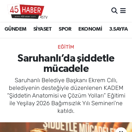
GÜNDEM
Manisa Nöbetçi Eczaneler
GÜNDEM
SİYASET
SPOR
EKONOMİ
3.SAYFA
SİYASET
Manisa Hava Durumu
EĞİTİM
SPOR
Manisa Namaz Vakitleri
Saruhanlı’da şiddetle
mücadele
EKONOMİ
Manisa Trafik Yoğunluk Haritası
Saruhanlı Belediye Başkanı Ekrem Cıllı,
3.SAYFA
Süper Lig Puan Durumu ve Fikstür
belediyenin desteğiyle düzenlenen KADEM
“Şiddetin Anatomisi ve Çözüm Yolları” Eğitimi
EĞİTİM
Tüm Manşetler
ile Yeşilay 2026 Bağımsızlık Yılı Semineri’ne
katıldı.
SAĞLIK
Son Dakika Haberleri
YAŞAM
Haber Arşivi