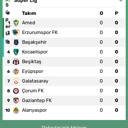
Süper Lig
#
Takım
O
P
Amed
0
0
1
Erzurumspor FK
0
0
2
Başakşehir
0
0
3
Kocaelispor
0
0
4
Beşiktaş
0
0
5
Eyüpspor
0
0
6
Galatasaray
0
0
7
Çorum FK
0
0
8
Gaziantep FK
0
0
9
Alanyaspor
0
0
10
Detaylar için tıklayın