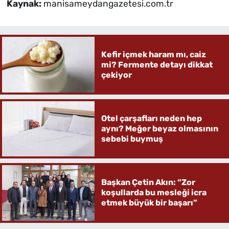
Kaynak:
manisameydangazetesi.com.tr
Kefir içmek haram mı, caiz
mi? Fermente detayı dikkat
çekiyor
Otel çarşafları neden hep
aynı? Meğer beyaz olmasının
sebebi buymuş
Başkan Çetin Akın: “Zor
koşullarda bu mesleği icra
etmek büyük bir başarı”