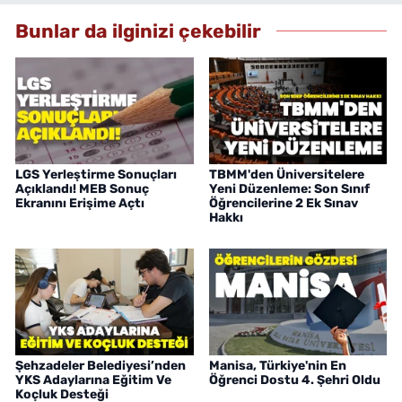
Bunlar da ilginizi çekebilir
LGS Yerleştirme Sonuçları
TBMM'den Üniversitelere
Açıklandı! MEB Sonuç
Yeni Düzenleme: Son Sınıf
Ekranını Erişime Açtı
Öğrencilerine 2 Ek Sınav
Hakkı
Şehzadeler Belediyesi’nden
Manisa, Türkiye'nin En
YKS Adaylarına Eğitim Ve
Öğrenci Dostu 4. Şehri Oldu
Koçluk Desteği