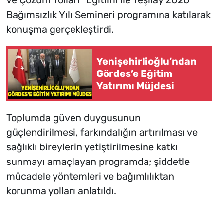
ve Çözüm Yolları” Eğitimi ile Yeşilay 2026
Bağımsızlık Yılı Semineri programına katılarak
konuşma gerçekleştirdi.
Yenişehirlioğlu’ndan
Gördes’e Eğitim
Yatırımı Müjdesi
Toplumda güven duygusunun
güçlendirilmesi, farkındalığın artırılması ve
sağlıklı bireylerin yetiştirilmesine katkı
sunmayı amaçlayan programda; şiddetle
mücadele yöntemleri ve bağımlılıktan
korunma yolları anlatıldı.