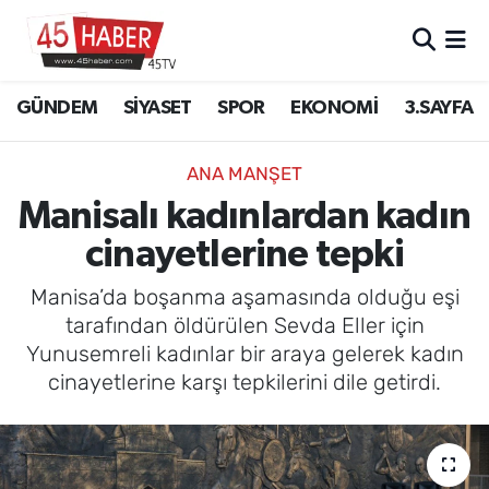
GÜNDEM
Manisa Nöbetçi Eczaneler
GÜNDEM
SİYASET
SPOR
EKONOMİ
3.SAYFA
SİYASET
Manisa Hava Durumu
ANA MANŞET
SPOR
Manisa Namaz Vakitleri
Manisalı kadınlardan kadın
cinayetlerine tepki
EKONOMİ
Manisa Trafik Yoğunluk Haritası
Manisa’da boşanma aşamasında olduğu eşi
3.SAYFA
Süper Lig Puan Durumu ve Fikstür
tarafından öldürülen Sevda Eller için
Yunusemreli kadınlar bir araya gelerek kadın
EĞİTİM
Tüm Manşetler
cinayetlerine karşı tepkilerini dile getirdi.
SAĞLIK
Son Dakika Haberleri
YAŞAM
Haber Arşivi