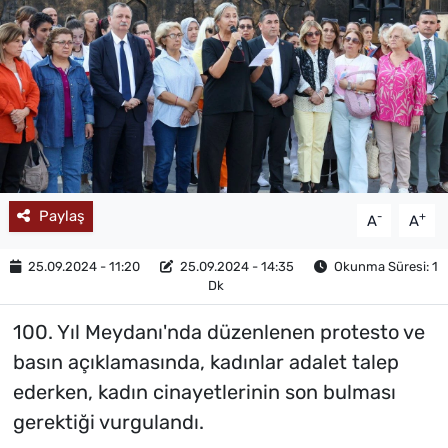
MAGAZİN
Paylaş
-
+
A
A
25.09.2024 - 11:20
25.09.2024 - 14:35
Okunma Süresi: 1
Dk
100. Yıl Meydanı'nda düzenlenen protesto ve
basın açıklamasında, kadınlar adalet talep
ederken, kadın cinayetlerinin son bulması
gerektiği vurgulandı.