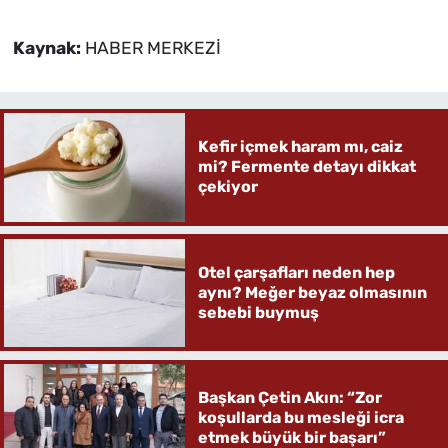
Kaynak:
HABER MERKEZİ
Kefir içmek haram mı, caiz
mi? Fermente detayı dikkat
çekiyor
Otel çarşafları neden hep
aynı? Meğer beyaz olmasının
sebebi buymuş
Başkan Çetin Akın: “Zor
koşullarda bu mesleği icra
etmek büyük bir başarı”