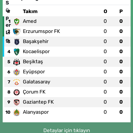
#
Takım
O
P
Amed
0
0
1
Erzurumspor FK
0
0
2
Başakşehir
0
0
3
Kocaelispor
0
0
4
Beşiktaş
0
0
5
Eyüpspor
0
0
6
Galatasaray
0
0
7
Çorum FK
0
0
8
Gaziantep FK
0
0
9
Alanyaspor
0
0
10
Detaylar için tıklayın