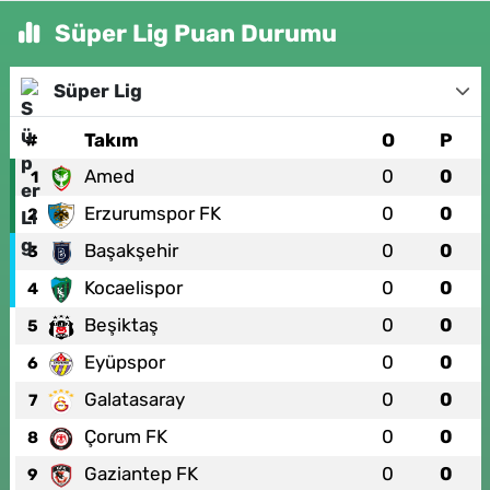
Süper Lig Puan Durumu
Süper Lig
#
Takım
O
P
Amed
0
0
1
Erzurumspor FK
0
0
2
Başakşehir
0
0
3
Kocaelispor
0
0
4
Beşiktaş
0
0
5
Eyüpspor
0
0
6
Galatasaray
0
0
7
Çorum FK
0
0
8
Gaziantep FK
0
0
9