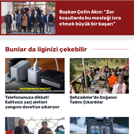
Başkan Çetin Akın: “Zor
koşullarda bu mesleği icra
etmek büyük bir başarı”
Bunlar da ilginizi çekebilir
Telefonunuza dikkat!
Şehzadeler’de Doğanın
Kalitesiz şarj aletleri
Tadını Çıkardılar
yangına davetiye çıkarıyor