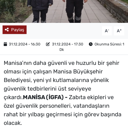
MAGAZİN
Paylaş
-
+
A
A
31.12.2024 - 16:30
31.12.2024 - 17:30
Okunma Süresi: 1
Dk
Manisa’nın daha güvenli ve huzurlu bir şehir
olması için çalışan Manisa Büyükşehir
Belediyesi, yeni yıl kutlamalarına yönelik
güvenlik tedbirlerini üst seviyeye
çıkardı.
MANİSA (İGFA) -
Zabıta ekipleri ve
özel güvenlik personelleri, vatandaşların
rahat bir yılbaşı geçirmesi için görev başında
olacak.