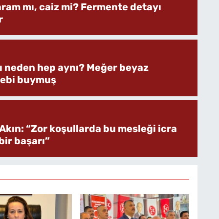
aram mı, caiz mi? Fermente detayı
r
rı neden hep aynı? Meğer beyaz
bebi buymuş
Akın: “Zor koşullarda bu mesleği icra
ir başarı”