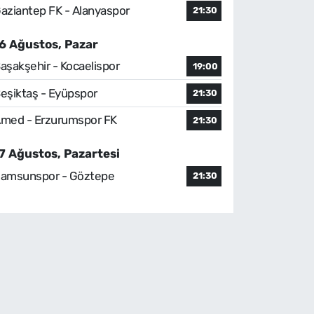
aziantep FK - Alanyaspor
21:30
6 Ağustos, Pazar
aşakşehir - Kocaelispor
19:00
eşiktaş - Eyüpspor
21:30
med - Erzurumspor FK
21:30
7 Ağustos, Pazartesi
amsunspor - Göztepe
21:30