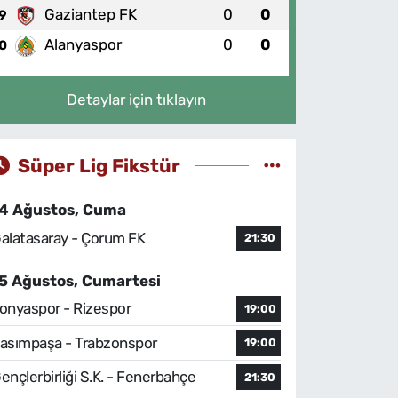
Gaziantep FK
0
0
9
Alanyaspor
0
0
0
Detaylar için tıklayın
Süper Lig Fikstür
4 Ağustos, Cuma
alatasaray - Çorum FK
21:30
5 Ağustos, Cumartesi
onyaspor - Rizespor
19:00
asımpaşa - Trabzonspor
19:00
ençlerbirliği S.K. - Fenerbahçe
21:30