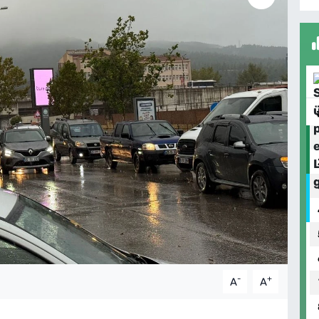
-
+
A
A