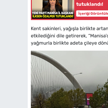
tutuklandı!
İçeriği Görüntül
Kent sakinleri, yağışla birlikte art
etkilediğini dile getirerek, “Manisa’
yağmurla birlikte adeta çileye dönü