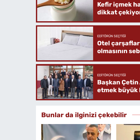
Kefir içmek h
dikkat çekiyo
EDITÖRÜN SEÇTIĞI
Otel çarşafla
olmasının se
EDITÖRÜN SEÇTIĞI
Başkan Çetin 
etmek büyük b
Bunlar da ilginizi çekebilir