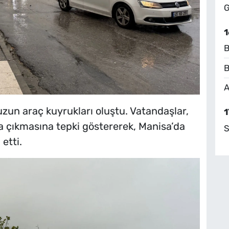
G
1
B
B
A
uzun araç kuyrukları oluştu. Vatandaşlar,
1
 çıkmasına tepki göstererek, Manisa’da
S
etti.