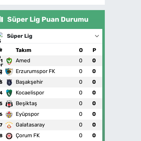
Süper Lig Puan Durumu
Süper Lig
#
Takım
O
P
Amed
0
0
1
Erzurumspor FK
0
0
2
Başakşehir
0
0
3
Kocaelispor
0
0
4
Beşiktaş
0
0
5
Eyüpspor
0
0
6
Galatasaray
0
0
7
Çorum FK
0
0
8