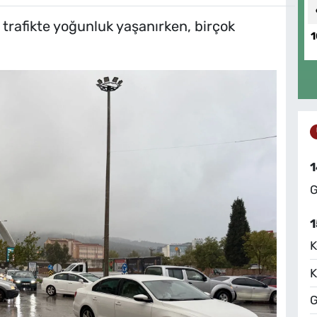
trafikte yoğunluk yaşanırken, birçok
1
1
G
1
K
K
G