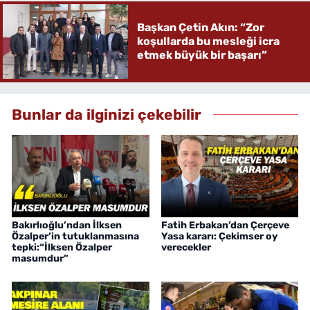
Başkan Çetin Akın: “Zor
koşullarda bu mesleği icra
etmek büyük bir başarı”
Bunlar da ilginizi çekebilir
Bakırlıoğlu’ndan İlksen
Fatih Erbakan’dan Çerçeve
Özalper’in tutuklanmasına
Yasa kararı: Çekimser oy
tepki:“İlksen Özalper
verecekler
masumdur”