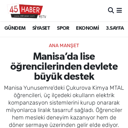
GÜNDEM
Manisa Nöbetçi Eczaneler
GÜNDEM
SİYASET
SPOR
EKONOMİ
3.SAYFA
SİYASET
Manisa Hava Durumu
ANA MANŞET
SPOR
Manisa Namaz Vakitleri
Manisa’da lise
öğrencilerinden devlete
EKONOMİ
Manisa Trafik Yoğunluk Haritası
büyük destek
3.SAYFA
Süper Lig Puan Durumu ve Fikstür
Manisa Yunusemre’deki Çukurova Kimya MTAL
EĞİTİM
Tüm Manşetler
öğrencileri, üç ilçedeki okulların elektrik
kompanzasyon sistemlerini kurup onararak
SAĞLIK
Son Dakika Haberleri
milyonlarca liralık tasarruf sağladı. Öğrenciler
hem mesleki deneyim kazanıyor hem de
YAŞAM
Haber Arşivi
döner sermaye üzerinden gelir elde ediyor.