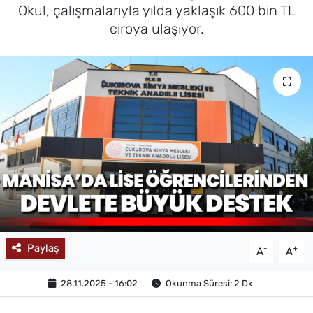
Okul, çalışmalarıyla yılda yaklaşık 600 bin TL
MAGAZİN
ciroya ulaşıyor.
Paylaş
-
+
A
A
28.11.2025 - 16:02
Okunma Süresi: 2 Dk