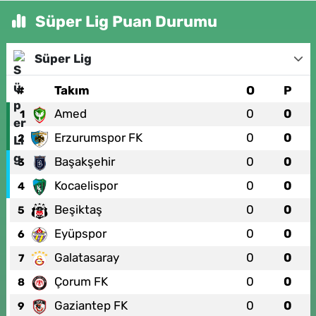
Süper Lig Puan Durumu
Süper Lig
#
Takım
O
P
Amed
0
0
1
Erzurumspor FK
0
0
2
Başakşehir
0
0
3
Kocaelispor
0
0
4
Beşiktaş
0
0
5
Eyüpspor
0
0
6
Galatasaray
0
0
7
Çorum FK
0
0
8
Gaziantep FK
0
0
9