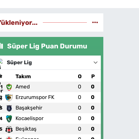
Yükleniyor...
Süper Lig Puan Durumu
Süper Lig
#
Takım
O
P
Amed
0
0
1
Erzurumspor FK
0
0
2
Başakşehir
0
0
3
Kocaelispor
0
0
4
Beşiktaş
0
0
5