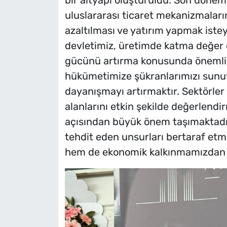
bir altyapı oluşturuldu. Son dönemd
uluslararası ticaret mekanizmalarını
azaltılması ve yatırım yapmak iste
devletimiz, üretimde katma değer 
gücünü artırma konusunda önemli ad
hükümetimize şükranlarımızı sunuyo
dayanışmayı artırmaktır. Sektörler a
alanlarını etkin şekilde değerlend
açısından büyük önem taşımaktadır.
tehdit eden unsurları bertaraf et
hem de ekonomik kalkınmamızdan 