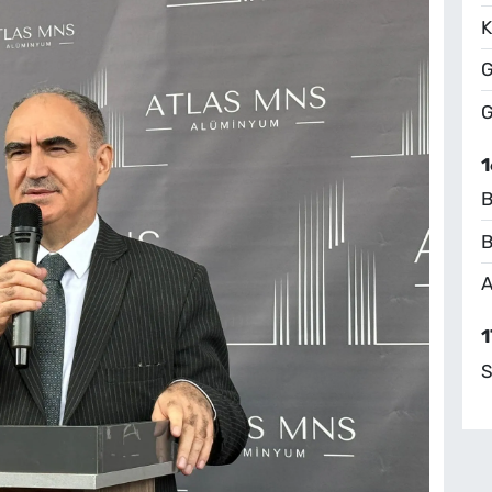
K
G
G
1
B
B
A
1
S