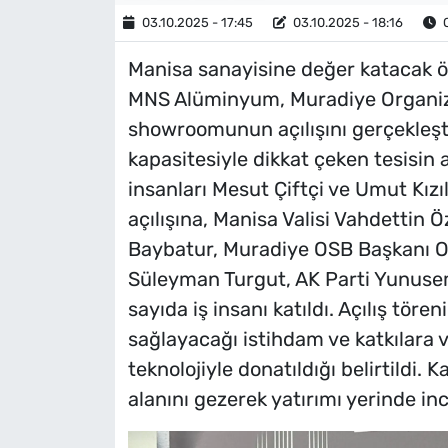
03.10.2025 - 17:45
03.10.2025 - 18:16
O
Manisa sanayisine değer katacak ön
MNS Alüminyum, Muradiye Organize 
showroomunun açılışını gerçekleşt
kapasitesiyle dikkat çeken tesisin aç
insanları Mesut Çiftçi ve Umut Kızıl
açılışına, Manisa Valisi Vahdettin Ö
Baybatur, Muradiye OSB Başkanı Osm
Süleyman Turgut, AK Parti Yunusem
sayıda iş insanı katıldı. Açılış tö
sağlayacağı istihdam ve katkılara vu
teknolojiyle donatıldığı belirtildi. 
alanını gezerek yatırımı yerinde in