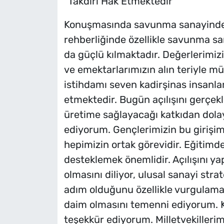
“Takdiri Hak Etmektedir”
Konuşmasında savunma sanayinde
rehberliğinde özellikle savunma sa
da güçlü kılmaktadır. Değerlerimizi
ve emektarlarımızın alın teriyle m
istihdamı seven kadirşinas insanlar
etmektedir. Bugün açılışını gerçek
üretime sağlayacağı katkıdan dola
ediyorum. Gençlerimizin bu giriş
hepimizin ortak görevidir. Eğitimd
desteklemek önemlidir. Açılışını yap
olmasını diliyor, ulusal sanayi str
adım olduğunu özellikle vurgulamak
daim olmasını temenni ediyorum. Kat
teşekkür ediyorum. Milletvekillerimiz