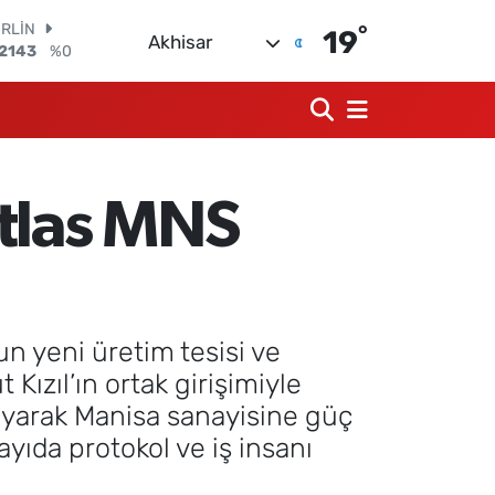
°
M ALTIN
19
Akhisar
10.40
%0.45
T100
799
%70
COIN
225,61
%-0.63
LAR
,6704
%0
Atlas MNS
RO
,0406
%-0.08
ERLİN
,2143
%0
 yeni üretim tesisi ve
Kızıl’ın ortak girişimiyle
ayarak Manisa sanayisine güç
yıda protokol ve iş insanı