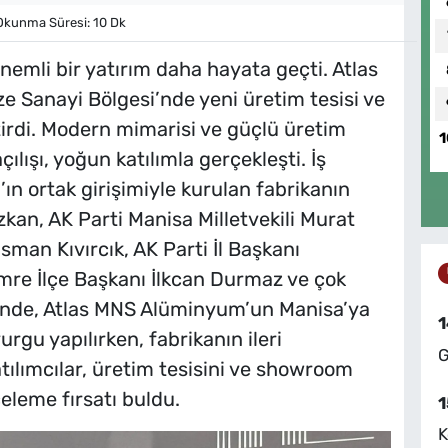
kunma Süresi: 10 Dk
emli bir yatırım daha hayata geçti. Atlas
Sanayi Bölgesi’nde yeni üretim tesisi ve
irdi. Modern mimarisi ve güçlü üretim
1
ılışı, yoğun katılımla gerçekleşti. İş
’ın ortak girişimiyle kurulan fabrikanın
zkan, AK Parti Manisa Milletvekili Murat
an Kıvırcık, AK Parti İl Başkanı
re İlçe Başkanı İlkcan Durmaz ve çok
reninde, Atlas MNS Alüminyum’un Manisa’ya
1
rgu yapılırken, fabrikanın ileri
G
Katılımcılar, üretim tesisini ve showroom
celeme fırsatı buldu.
1
K