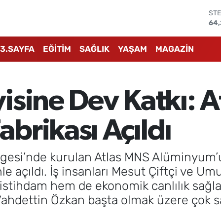
GRA
65
BİS
13.
3.SAYFA
EĞİTİM
SAĞLIK
YAŞAM
MAGAZİN
BIT
64.
DO
47
isine Dev Katkı: 
EU
55
ST
brikası Açıldı
64
gesi’nde kurulan Atlas MNS Alüminyum’un
açıldı. İş insanları Mesut Çiftçi ve Umut 
 istihdam hem de ekonomik canlılık sağl
 Vahdettin Özkan başta olmak üzere çok sa