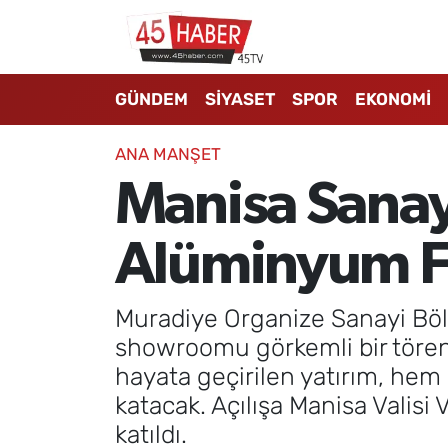
GÜNDEM
Manisa Nöbetçi Eczaneler
GÜNDEM
SİYASET
SPOR
EKONOMİ
SİYASET
Manisa Hava Durumu
ANA MANŞET
SPOR
Manisa Namaz Vakitleri
Manisa Sanay
EKONOMİ
Manisa Trafik Yoğunluk Haritası
Alüminyum Fa
3.SAYFA
Süper Lig Puan Durumu ve Fikstür
Muradiye Organize Sanayi Böl
EĞİTİM
Tüm Manşetler
showroomu görkemli bir törenle 
hayata geçirilen yatırım, hem
SAĞLIK
Son Dakika Haberleri
katacak. Açılışa Manisa Valisi
katıldı.
YAŞAM
Haber Arşivi