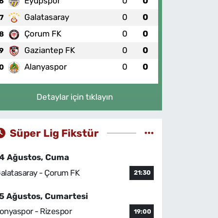
Eyüpspor
0
0
6
Galatasaray
0
0
7
Çorum FK
0
0
8
Gaziantep FK
0
0
9
Alanyaspor
0
0
0
Detaylar için tıklayın
Süper Lig Fikstür
4 Ağustos, Cuma
alatasaray - Çorum FK
21:30
5 Ağustos, Cumartesi
onyaspor - Rizespor
19:00