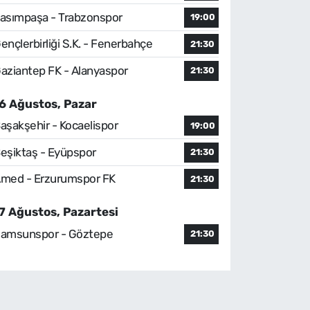
asımpaşa - Trabzonspor
19:00
ençlerbirliği S.K. - Fenerbahçe
21:30
aziantep FK - Alanyaspor
21:30
6 Ağustos, Pazar
aşakşehir - Kocaelispor
19:00
eşiktaş - Eyüpspor
21:30
med - Erzurumspor FK
21:30
7 Ağustos, Pazartesi
amsunspor - Göztepe
21:30