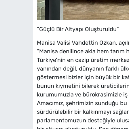
“Güçlü Bir Altyapı Oluşturuldu”
Manisa Valisi Vahdettin Özkan, açıl
“Manisa denilince akla hem tarım 
Türkiye’nin en cazip üretim merkezl
yanından değil, dünyanın farklı ülk
göstermesi bizler için büyük bir k
bunun kıymetini bilerek üreticileri
kurumumuzla ve bürokrasimizle iş b
Amacımız, şehrimizin sunduğu bu 
sürdürülebilir bir kalkınmayı sağl
parlamentomuzun desteğiyle ulusa