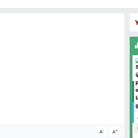
-
+
A
A