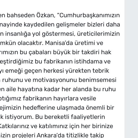
n bahseden Özkan, “Cumhurbaşkanımızın
nayinde kaydedilen gelişmeler bizleri daha
n insanlığa yol göstermesi, üreticilerimizin
ümkün olacaktır. Manisa’da üretimi ve
ımızın bu çabaları büyük bir takdiri hak
leştirdiğimiz bu fabrikanın istihdama ve
yı emeği geçen herkesi yürekten tebrik
im ruhunu ve motivasyonunu benimsemesi
en aile hayatına kadar her alanda bu ruhu
tığımız fabrikanın hayırlara vesile
atejimizin hedeflerine ulaşmada önemli bir
 istiyorum. Bu bereketli faaliyetlerin
kılarınız ve katılımınız için her birinize
in projeleri Ankara’da titizlikle takip