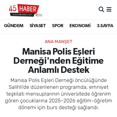
GÜNDEM
Manisa Nöbetçi Eczaneler
GÜNDEM
SİYASET
SPOR
EKONOMİ
3.SAYFA
SİYASET
Manisa Hava Durumu
ANA MANŞET
SPOR
Manisa Namaz Vakitleri
Manisa Polis Eşleri
Derneği'nden Eğitime
EKONOMİ
Manisa Trafik Yoğunluk Haritası
Anlamlı Destek
3.SAYFA
Süper Lig Puan Durumu ve Fikstür
Manisa Polis Eşleri Derneği öncülüğünde
EĞİTİM
Tüm Manşetler
Salihli’de düzenlenen programda, emniyet
teşkilatı mensuplarının üniversitede öğrenim
SAĞLIK
Son Dakika Haberleri
gören çocuklarına 2025–2026 eğitim-öğretim
dönemi için burs desteği sağlandı.
YAŞAM
Haber Arşivi