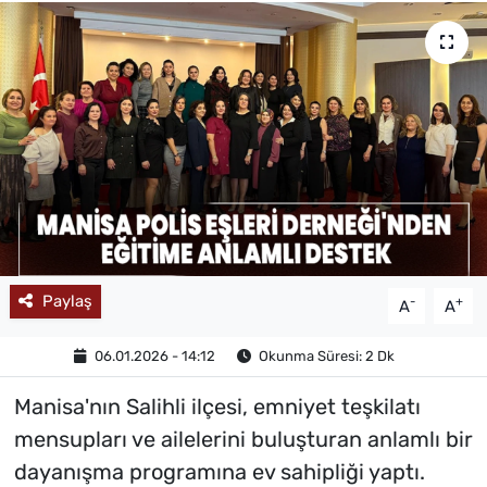
MAGAZİN
Paylaş
-
+
A
A
06.01.2026 - 14:12
Okunma Süresi: 2 Dk
Manisa'nın Salihli ilçesi, emniyet teşkilatı
mensupları ve ailelerini buluşturan anlamlı bir
dayanışma programına ev sahipliği yaptı.