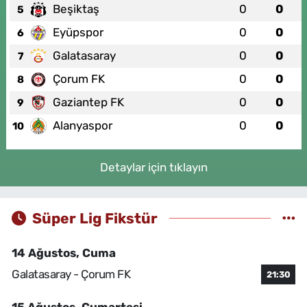
Beşiktaş
0
0
5
Eyüpspor
0
0
6
Galatasaray
0
0
7
Çorum FK
0
0
8
Gaziantep FK
0
0
9
Alanyaspor
0
0
10
Detaylar için tıklayın
Süper Lig Fikstür
14 Ağustos, Cuma
Galatasaray - Çorum FK
21:30