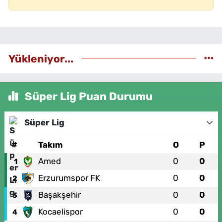
Yükleniyor...
Süper Lig Puan Durumu
Süper Lig
#
Takım
O
P
Amed
0
0
1
Erzurumspor FK
0
0
2
Başakşehir
0
0
3
Kocaelispor
0
0
4