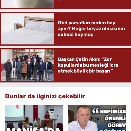
Otel çarşafları neden hep
aynı? Meğer beyaz olmasının
sebebi buymuş
Başkan Çetin Akın: “Zor
koşullarda bu mesleği icra
etmek büyük bir başarı”
Bunlar da ilginizi çekebilir