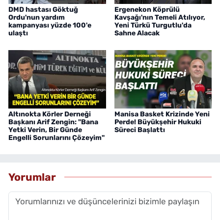
DMD hastası Göktuğ
Ergenekon Köprülü
Ordu'nun yardım
Kavşağı'nın Temeli Atılıyor,
kampanyası yüzde 100'e
Yeni Türkü Turgutlu'da
ulaştı
Sahne Alacak
Altınokta Körler Derneği
Manisa Basket Krizinde Yeni
Başkanı Arif Zengin: "Bana
Perde! Büyükşehir Hukuki
Yetki Verin, Bir Günde
Süreci Başlattı
Engelli Sorunlarını Çözeyim"
Yorumlar