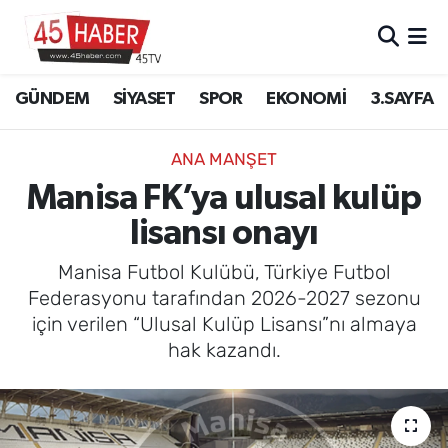
GÜNDEM
Manisa Nöbetçi Eczaneler
GÜNDEM
SİYASET
SPOR
EKONOMİ
3.SAYFA
SİYASET
Manisa Hava Durumu
ANA MANŞET
SPOR
Manisa Namaz Vakitleri
Manisa FK’ya ulusal kulüp
lisansı onayı
EKONOMİ
Manisa Trafik Yoğunluk Haritası
Manisa Futbol Kulübü, Türkiye Futbol
3.SAYFA
Süper Lig Puan Durumu ve Fikstür
Federasyonu tarafından 2026-2027 sezonu
için verilen “Ulusal Kulüp Lisansı”nı almaya
EĞİTİM
Tüm Manşetler
hak kazandı.
SAĞLIK
Son Dakika Haberleri
YAŞAM
Haber Arşivi