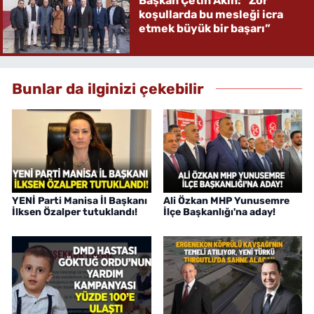
Başkan Çetin Akın: “Zor
koşullarda bu mesleği icra
etmek büyük bir başarı”
Bunlar da ilginizi çekebilir
YENİ Parti Manisa İl Başkanı
Ali Özkan MHP Yunusemre
İlksen Özalper tutuklandı!
İlçe Başkanlığı'na aday!