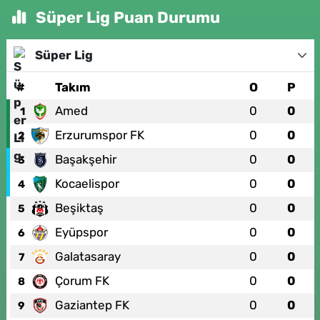
Süper Lig Puan Durumu
Süper Lig
#
Takım
O
P
Amed
0
0
1
Erzurumspor FK
0
0
2
Başakşehir
0
0
3
Kocaelispor
0
0
4
Beşiktaş
0
0
5
Eyüpspor
0
0
6
Galatasaray
0
0
7
Çorum FK
0
0
8
Gaziantep FK
0
0
9