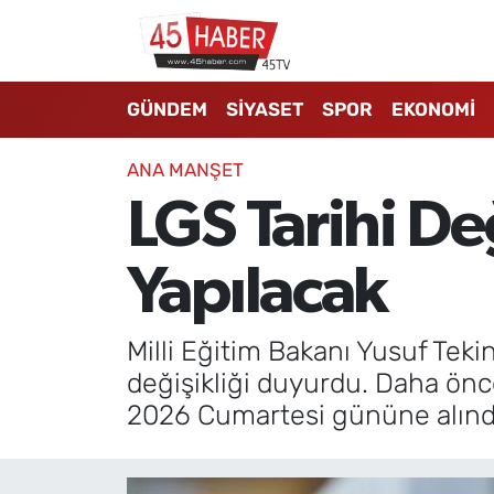
GÜNDEM
Manisa Nöbetçi Eczaneler
GÜNDEM
SİYASET
SPOR
EKONOMİ
SİYASET
Manisa Hava Durumu
ANA MANŞET
SPOR
Manisa Namaz Vakitleri
LGS Tarihi De
EKONOMİ
Manisa Trafik Yoğunluk Haritası
Yapılacak
3.SAYFA
Süper Lig Puan Durumu ve Fikstür
Milli Eğitim Bakanı Yusuf Tekin
EĞİTİM
Tüm Manşetler
değişikliği duyurdu. Daha önc
2026 Cumartesi gününe alınd
SAĞLIK
Son Dakika Haberleri
YAŞAM
Haber Arşivi