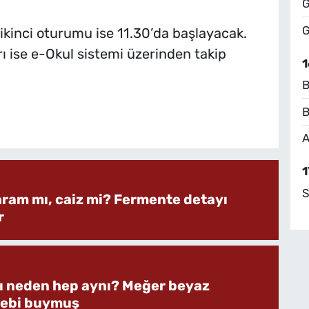
G
G
 ikinci oturumu ise 11.30’da başlayacak.
ı ise e-Okul sistemi üzerinden takip
1
B
B
A
1
S
aram mı, caiz mi? Fermente detayı
r
rı neden hep aynı? Meğer beyaz
bebi buymuş