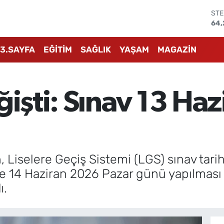
STE
64,
GRA
651
3.SAYFA
EĞİTİM
SAĞLIK
YAŞAM
MAGAZİN
BİS
13.
BIT
64.
ğişti: Sınav 13 Haz
DO
47,
EU
55,
, Liselere Geçiş Sistemi (LGS) sınav tarih
e 14 Haziran 2026 Pazar günü yapılması 
ı.