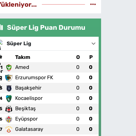
Yükleniyor...
Süper Lig Puan Durumu
Süper Lig
#
Takım
O
P
Amed
0
0
1
Erzurumspor FK
0
0
2
Başakşehir
0
0
3
Kocaelispor
0
0
4
Beşiktaş
0
0
5
Eyüpspor
0
0
6
Galatasaray
0
0
7