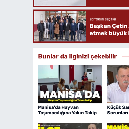
EDITÖRÜN SEÇTIĞI
Başkan Çetin 
etmek büyük b
Bunlar da ilginizi çekebilir
Manisa'da Hayvan
Küçük San
Taşımacılığına Yakın Takip
Sorunları