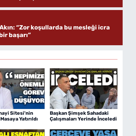
Akın: “Zor koşullarda bu mesleği icra
ir başarı”
ayi Sitesi'nin
Başkan Şimşek Sahadaki
 Masaya Yatırıldı
Çalışmaları Yerinde İnceledi