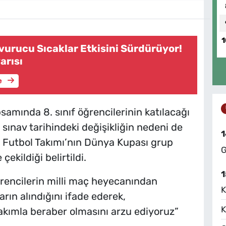
1
vurucu Sıcaklar Etkisini Sürdürüyor!
arısı
e
amında 8. sınıf öğrencilerinin katılacağı
 sınav tarihindeki değişikliğin nedeni de
1
li Futbol Takımı’nın Dünya Kupası grup
G
kildiği belirtildi.
1
ğrencilerin milli maç heyecanından
K
rın alındığını ifade ederek,
K
takımla beraber olmasını arzu ediyoruz”