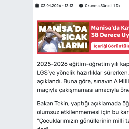
03.04.2026 - 13:13
Okunma Süresi: 1 Dk
Manisa'da Ka
38 Derece Uy
İçeriği Görüntül
2025-2026 eğitim-öğretim yılı kaps
LGS’ye yönelik hazırlıklar sürerken,
açıklandı. Buna göre, sınavın A Mil
maçıyla çakışmaması amacıyla öne çe
Bakan Tekin, yaptığı açıklamada ö
olumsuz etkilenmemesi için bu kara
“Çocuklarımızın gönüllerinin milli 