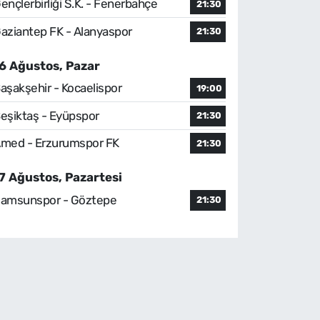
ençlerbirliği S.K. - Fenerbahçe
21:30
aziantep FK - Alanyaspor
21:30
6 Ağustos, Pazar
aşakşehir - Kocaelispor
19:00
eşiktaş - Eyüpspor
21:30
med - Erzurumspor FK
21:30
7 Ağustos, Pazartesi
amsunspor - Göztepe
21:30