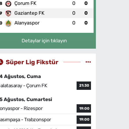
Çorum FK
0
0
8
Gaziantep FK
0
0
9
Alanyaspor
0
0
0
Detaylar için tıklayın
Süper Lig Fikstür
4 Ağustos, Cuma
alatasaray - Çorum FK
21:30
5 Ağustos, Cumartesi
onyaspor - Rizespor
19:00
asımpaşa - Trabzonspor
19:00