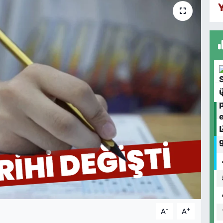
-
+
A
A