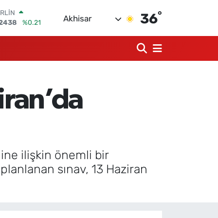
°
RLİN
36
Akhisar
2438
%0.21
M ALTIN
3.94
%0.32
T100
768
%48
COIN
602,05
%0.69
iran’da
LAR
5986
%0.06
RO
0700
%0.1
ine ilişkin önemli bir
planlanan sınav, 13 Haziran