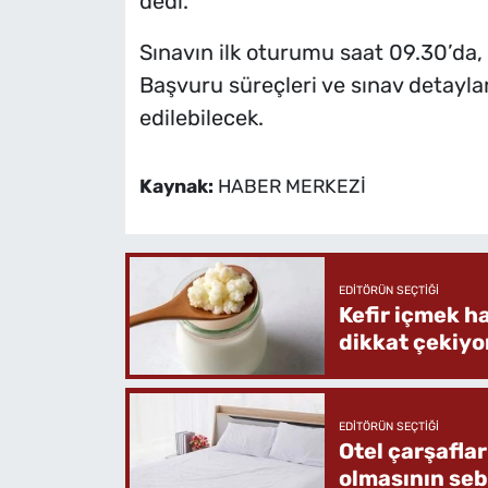
dedi.
Sınavın ilk oturumu saat 09.30’da,
Başvuru süreçleri ve sınav detaylar
edilebilecek.
Kaynak:
HABER MERKEZİ
EDITÖRÜN SEÇTIĞI
Kefir içmek h
dikkat çekiyo
EDITÖRÜN SEÇTIĞI
Otel çarşafla
olmasının se