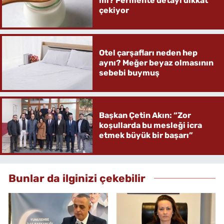
mi? Fermente detayı dikkat
çekiyor
Otel çarşafları neden hep
aynı? Meğer beyaz olmasının
sebebi buymuş
Başkan Çetin Akın: “Zor
koşullarda bu mesleği icra
etmek büyük bir başarı”
Bunlar da ilginizi çekebilir