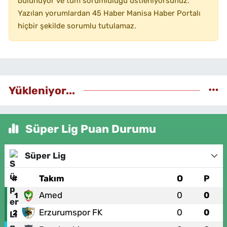
bulunuyor ve tüm sorumluluğu üstleniyorsunuz.
Yazılan yorumlardan 45 Haber Manisa Haber Portalı
hiçbir şekilde sorumlu tutulamaz.
Yükleniyor...
Süper Lig Puan Durumu
Süper Lig
#
Takım
O
P
Amed
0
0
1
Erzurumspor FK
0
0
2