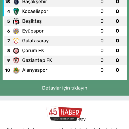
Başakşehir
0
0
3
Kocaelispor
0
0
4
Beşiktaş
0
0
5
Eyüpspor
0
0
6
Galatasaray
0
0
7
Çorum FK
0
0
8
Gaziantep FK
0
0
9
Alanyaspor
0
0
10
Detaylar için tıklayın