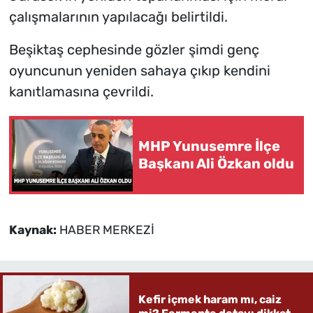
çalışmalarının yapılacağı belirtildi.
Beşiktaş cephesinde gözler şimdi genç
oyuncunun yeniden sahaya çıkıp kendini
kanıtlamasına çevrildi.
MHP Yunusemre İlçe
Başkanı Ali Özkan oldu
Kaynak:
HABER MERKEZİ
Kefir içmek haram mı, caiz