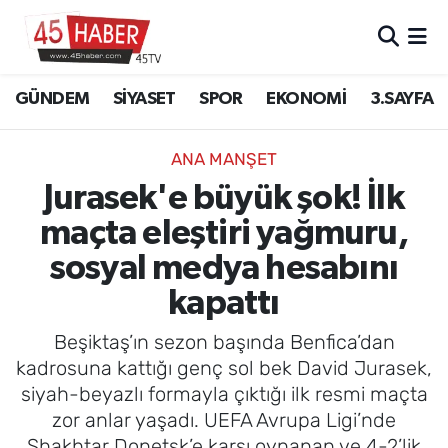
GÜNDEM
Manisa Nöbetçi Eczaneler
GÜNDEM
SİYASET
SPOR
EKONOMİ
3.SAYFA
SİYASET
Manisa Hava Durumu
ANA MANŞET
SPOR
Manisa Namaz Vakitleri
Jurasek'e büyük şok! İlk
maçta eleştiri yağmuru,
EKONOMİ
Manisa Trafik Yoğunluk Haritası
sosyal medya hesabını
3.SAYFA
Süper Lig Puan Durumu ve Fikstür
kapattı
EĞİTİM
Tüm Manşetler
Beşiktaş’ın sezon başında Benfica’dan
kadrosuna kattığı genç sol bek David Jurasek,
SAĞLIK
Son Dakika Haberleri
siyah-beyazlı formayla çıktığı ilk resmi maçta
zor anlar yaşadı. UEFA Avrupa Ligi’nde
YAŞAM
Haber Arşivi
Shakhtar Donetsk’e karşı oynanan ve 4-2’lik