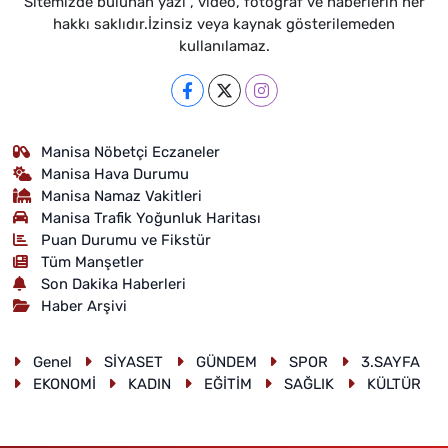
Sitemizde bulunan yazı , video, fotoğraf ve haberlerin her
hakkı saklıdır.İzinsiz veya kaynak gösterilemeden
kullanılamaz.
Manisa Nöbetçi Eczaneler
Manisa Hava Durumu
Manisa Namaz Vakitleri
Manisa Trafik Yoğunluk Haritası
Puan Durumu ve Fikstür
Tüm Manşetler
Son Dakika Haberleri
Haber Arşivi
Genel
SİYASET
GÜNDEM
SPOR
3.SAYFA
EKONOMİ
KADIN
EĞİTİM
SAĞLIK
KÜLTÜR