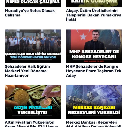
Muradiye’ye Nefes Olacak
Akçay, Üzüm Üreticilerinin
Çalışma
Taleplerini Bakan Yumaklı'ya
İletti
Şehzadeler Halk Eğitim
MHP Şehzadeler'de Kongre
Merkezi Yeni Döneme
Heyecanı: Emre Taşkıran Tek
Hazırlanıyor
Aday
Altın Fiyatları Yükselişte!
Merkez Bankası Rezervleri
Gram Altın 6 Bin 574 Liraya
164,4 Milyar Dolara Yükseldi