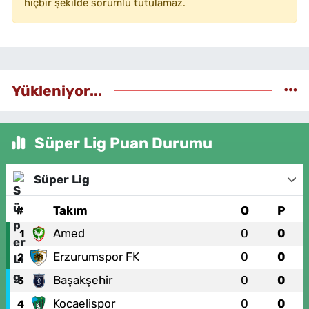
hiçbir şekilde sorumlu tutulamaz.
Yükleniyor...
Süper Lig Puan Durumu
Süper Lig
#
Takım
O
P
Amed
0
0
1
Erzurumspor FK
0
0
2
Başakşehir
0
0
3
Kocaelispor
0
0
4