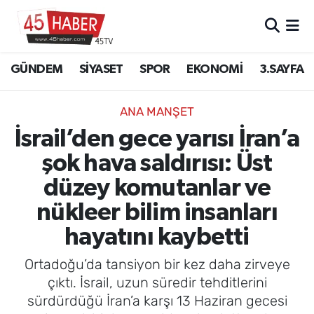
GÜNDEM
Manisa Nöbetçi Eczaneler
GÜNDEM
SİYASET
SPOR
EKONOMİ
3.SAYFA
SİYASET
Manisa Hava Durumu
ANA MANŞET
SPOR
Manisa Namaz Vakitleri
İsrail’den gece yarısı İran’a
şok hava saldırısı: Üst
EKONOMİ
Manisa Trafik Yoğunluk Haritası
düzey komutanlar ve
3.SAYFA
Süper Lig Puan Durumu ve Fikstür
nükleer bilim insanları
hayatını kaybetti
EĞİTİM
Tüm Manşetler
Ortadoğu’da tansiyon bir kez daha zirveye
SAĞLIK
Son Dakika Haberleri
çıktı. İsrail, uzun süredir tehditlerini
sürdürdüğü İran’a karşı 13 Haziran gecesi
YAŞAM
Haber Arşivi