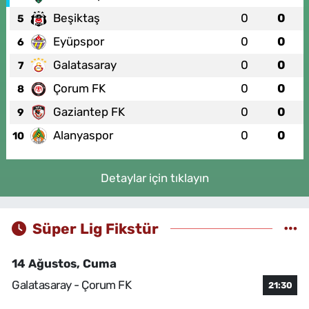
Beşiktaş
0
0
5
Eyüpspor
0
0
6
Galatasaray
0
0
7
Çorum FK
0
0
8
Gaziantep FK
0
0
9
Alanyaspor
0
0
10
Detaylar için tıklayın
Süper Lig Fikstür
14 Ağustos, Cuma
Galatasaray - Çorum FK
21:30