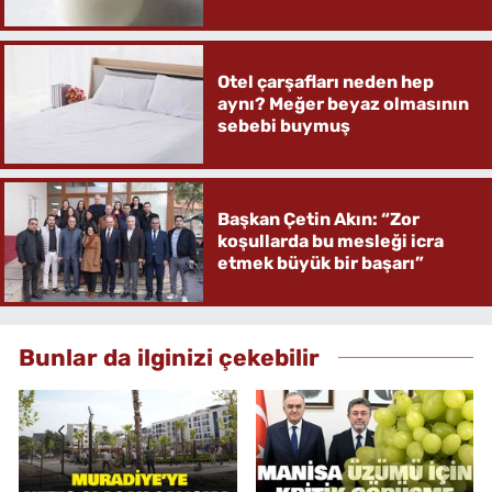
Otel çarşafları neden hep
aynı? Meğer beyaz olmasının
sebebi buymuş
Başkan Çetin Akın: “Zor
koşullarda bu mesleği icra
etmek büyük bir başarı”
Bunlar da ilginizi çekebilir