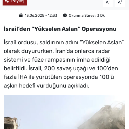
Paylaş
-
+
A
A
13.06.2025 - 12:33
Okunma Süresi: 3 Dk
İsrail’den “Yükselen Aslan” Operasyonu
İsrail ordusu, saldırının adını “Yükselen Aslan”
olarak duyururken, İran’da onlarca radar
sistemi ve füze rampasının imha edildiği
belirtildi. İsrail, 200 savaş uçağı ve 100’den
fazla İHA ile yürütülen operasyonda 100'ü
aşkın hedefi vurduğunu açıkladı.