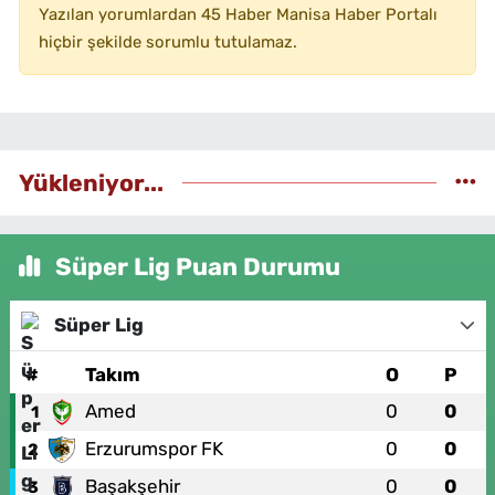
Yazılan yorumlardan 45 Haber Manisa Haber Portalı
hiçbir şekilde sorumlu tutulamaz.
Yükleniyor...
Süper Lig Puan Durumu
Süper Lig
#
Takım
O
P
Amed
0
0
1
Erzurumspor FK
0
0
2
Başakşehir
0
0
3