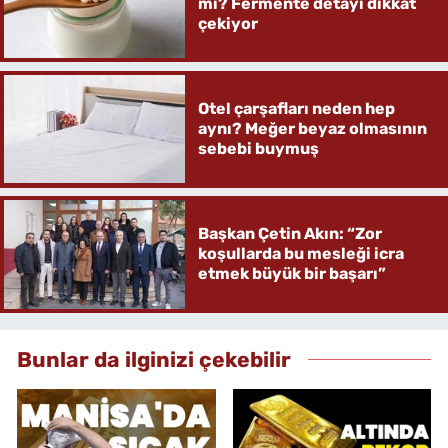
mi? Fermente detayı dikkat
çekiyor
Otel çarşafları neden hep
aynı? Meğer beyaz olmasının
sebebi buymuş
Başkan Çetin Akın: “Zor
koşullarda bu mesleği icra
etmek büyük bir başarı”
Bunlar da ilginizi çekebilir