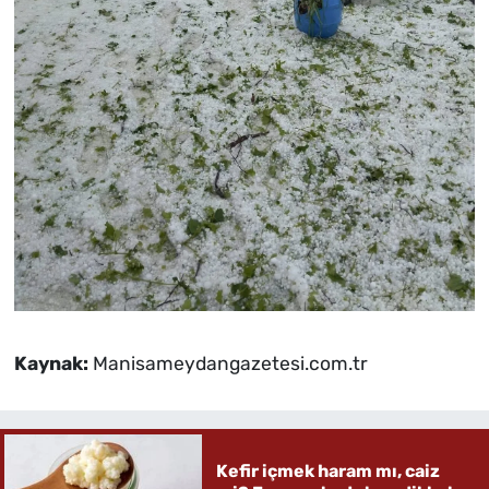
Kaynak:
Manisameydangazetesi.com.tr
Kefir içmek haram mı, caiz