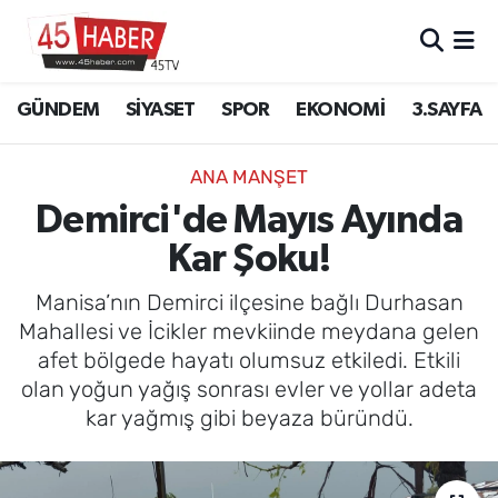
GÜNDEM
Manisa Nöbetçi Eczaneler
GÜNDEM
SİYASET
SPOR
EKONOMİ
3.SAYFA
SİYASET
Manisa Hava Durumu
ANA MANŞET
SPOR
Manisa Namaz Vakitleri
Demirci'de Mayıs Ayında
Kar Şoku!
EKONOMİ
Manisa Trafik Yoğunluk Haritası
Manisa’nın Demirci ilçesine bağlı Durhasan
3.SAYFA
Süper Lig Puan Durumu ve Fikstür
Mahallesi ve İcikler mevkiinde meydana gelen
afet bölgede hayatı olumsuz etkiledi. Etkili
EĞİTİM
Tüm Manşetler
olan yoğun yağış sonrası evler ve yollar adeta
kar yağmış gibi beyaza büründü.
SAĞLIK
Son Dakika Haberleri
YAŞAM
Haber Arşivi