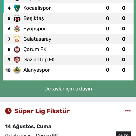
Kocaelispor
0
0
4
Beşiktaş
0
0
5
Eyüpspor
0
0
6
Galatasaray
0
0
7
Çorum FK
0
0
8
Gaziantep FK
0
0
9
Alanyaspor
0
0
10
Detaylar için tıklayın
Süper Lig Fikstür
14 Ağustos, Cuma
Galatasaray - Çorum FK
21:30