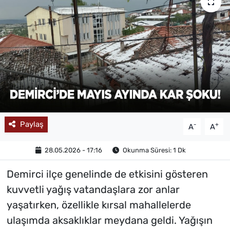
MAGAZİN
Paylaş
-
+
A
A
28.05.2026 - 17:16
Okunma Süresi: 1 Dk
Demirci ilçe genelinde de etkisini gösteren
kuvvetli yağış vatandaşlara zor anlar
yaşatırken, özellikle kırsal mahallelerde
ulaşımda aksaklıklar meydana geldi. Yağışın