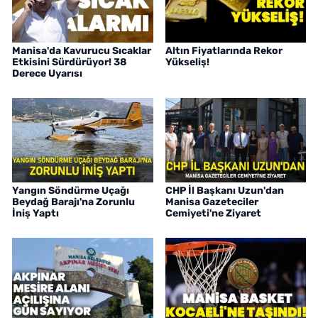
Manisa'da Kavurucu Sıcaklar
Altın Fiyatlarında Rekor
Etkisini Sürdürüyor! 38
Yükseliş!
Derece Uyarısı
Yangın Söndürme Uçağı
CHP İl Başkanı Uzun'dan
Beydağ Barajı'na Zorunlu
Manisa Gazeteciler
İniş Yaptı
Cemiyeti'ne Ziyaret