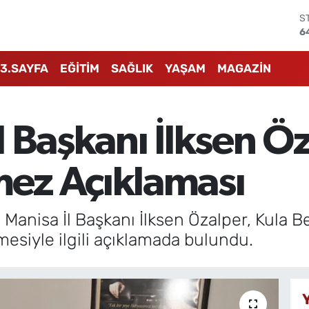
S
6
G
6
3.SAYFA
EĞİTİM
SAĞLIK
YAŞAM
MAGAZİN
B
1
B
6
l Başkanı İlksen Ö
D
4
E
ez Açıklaması
5
 Manisa İl Başkanı İlksen Özalper, Kula 
esiyle ilgili açıklamada bulundu.