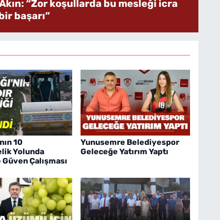
Akın: “Zor koşullarda bu mesleği icra
ir başarı”
nın 10
Yunusemre Belediyespor
lik Yolunda
Geleceğe Yatırım Yaptı
e Güven Çalışması