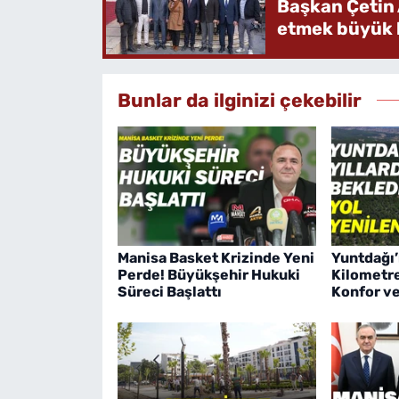
Başkan Çetin 
etmek büyük b
Bunlar da ilginizi çekebilir
Manisa Basket Krizinde Yeni
Yuntdağı’
Perde! Büyükşehir Hukuki
Kilometre
Süreci Başlattı
Konfor v