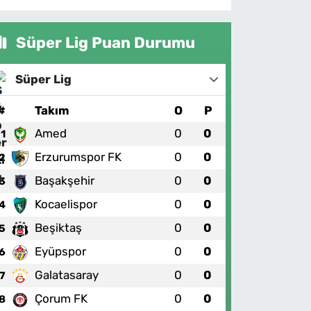
Süper Lig Puan Durumu
Süper Lig
#
Takım
O
P
Amed
0
0
1
Erzurumspor FK
0
0
2
Başakşehir
0
0
3
Kocaelispor
0
0
4
Beşiktaş
0
0
5
Eyüpspor
0
0
6
Galatasaray
0
0
7
Çorum FK
0
0
8