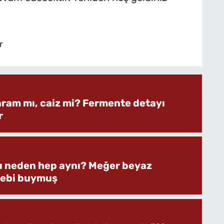
r
aram mı, caiz mi? Fermente detayı
r
rı neden hep aynı? Meğer beyaz
bebi buymuş