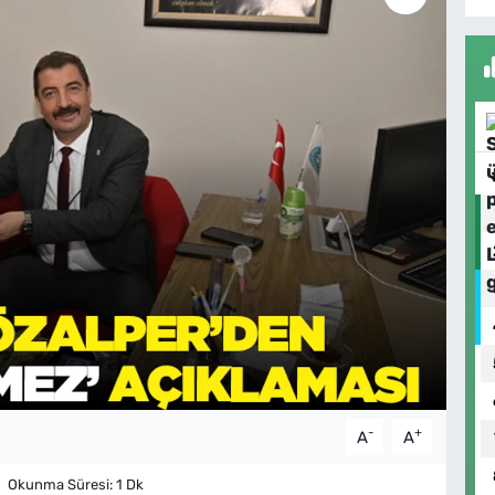
-
+
A
A
Okunma Süresi: 1 Dk