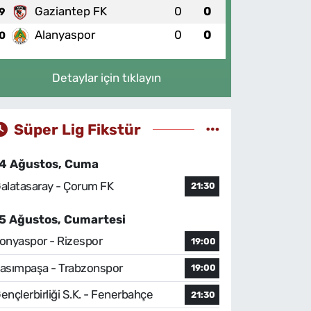
Gaziantep FK
0
0
9
Alanyaspor
0
0
0
Detaylar için tıklayın
Süper Lig Fikstür
4 Ağustos, Cuma
alatasaray - Çorum FK
21:30
5 Ağustos, Cumartesi
onyaspor - Rizespor
19:00
asımpaşa - Trabzonspor
19:00
ençlerbirliği S.K. - Fenerbahçe
21:30