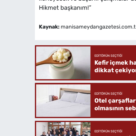
Hikmet başkanım!”
Kaynak:
manisameydangazetesi.com.t
EDITÖRÜN SEÇTIĞI
Kefir içmek h
dikkat çekiyo
EDITÖRÜN SEÇTIĞI
Otel çarşafla
olmasının se
EDITÖRÜN SEÇTIĞI