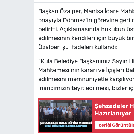
Başkan Özalper, Manisa İdare Mahkem
onayıyla Dönmez’in görevine geri 
belirtti. Açıklamasında hukukun üs
edilmesinin kendileri için büyük b
Özalper, şu ifadeleri kullandı:
“Kula Belediye Başkanımız Sayın H
Mahkemesi’nin kararı ve İçişleri Ba
edilmesini memnuniyetle karşılıy
inancımızın teyit edilmesi, bizler i
Şehzadeler H
Hazırlanıyor
İçeriği Görüntül