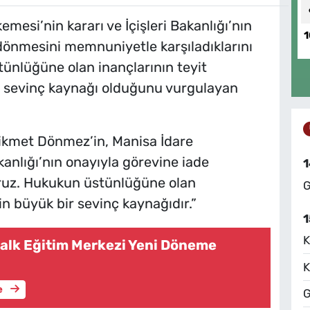
esi’nin kararı ve İçişleri Bakanlığı’nın
1
dönmesini memnuniyetle karşıladıklarını
tünlüğüne olan inançlarının teyit
ir sevinç kaynağı olduğunu vurgulayan
ikmet Dönmez’in, Manisa İdare
kanlığı’nın onayıyla görevine iade
1
oruz. Hukukun üstünlüğüne olan
G
çin büyük bir sevinç kaynağıdır.”
1
K
alk Eğitim Merkezi Yeni Döneme
K
e
G