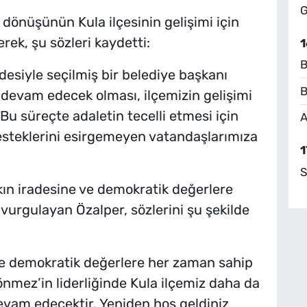
G
önüşünün Kula ilçesinin gelişimi için
ek, şu sözleri kaydetti:
1
B
desiyle seçilmiş bir belediye başkanı
B
n devam edecek olması, ilçemizin gelişimi
 Bu süreçte adaletin tecelli etmesi için
A
steklerini esirgemeyen vatandaşlarımıza
1
S
kın iradesine ve demokratik değerlere
urgulayan Özalper, sözlerini şu şekilde
 ve demokratik değerlere her zaman sahip
mez’in liderliğinde Kula ilçemiz daha da
devam edecektir. Yeniden hoş geldiniz