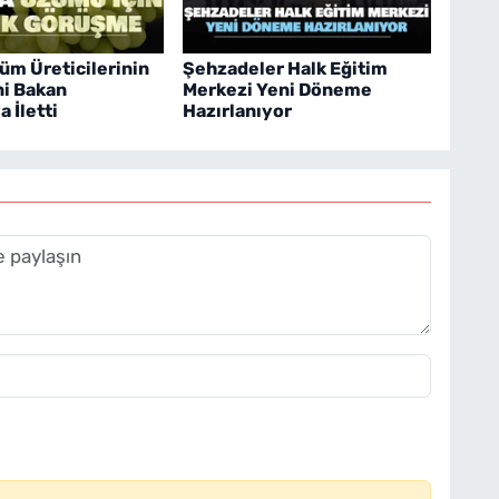
üm Üreticilerinin
Şehzadeler Halk Eğitim
ni Bakan
Merkezi Yeni Döneme
 İletti
Hazırlanıyor