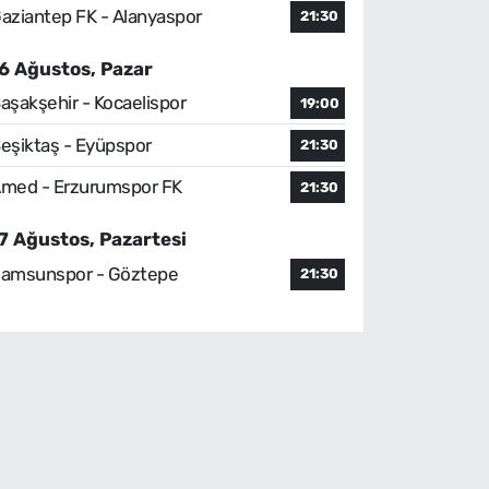
aziantep FK - Alanyaspor
21:30
6 Ağustos, Pazar
aşakşehir - Kocaelispor
19:00
eşiktaş - Eyüpspor
21:30
med - Erzurumspor FK
21:30
7 Ağustos, Pazartesi
amsunspor - Göztepe
21:30