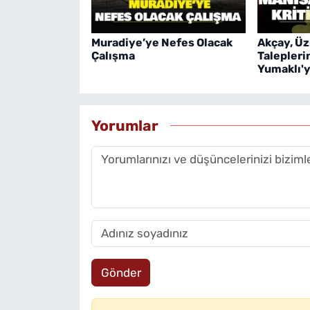
Muradiye’ye Nefes Olacak
Akçay, Üz
Çalışma
Talepleri
Yumaklı'ya
Yorumlar
Gönder