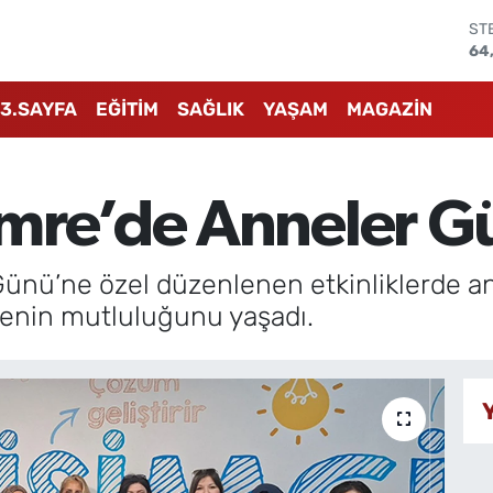
ST
64
GR
66
3.SAYFA
EĞİTİM
SAĞLIK
YAŞAM
MAGAZİN
Bİ
13
BI
64
mre’de Anneler Gü
DO
47
EU
55
ünü’ne özel düzenlenen etkinliklerde a
menin mutluluğunu yaşadı.