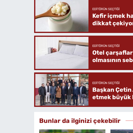
EDITÖRÜN SEÇTIĞI
Kefir içmek h
dikkat çekiyo
EDITÖRÜN SEÇTIĞI
Otel çarşafla
olmasının se
EDITÖRÜN SEÇTIĞI
Başkan Çetin 
etmek büyük b
Bunlar da ilginizi çekebilir