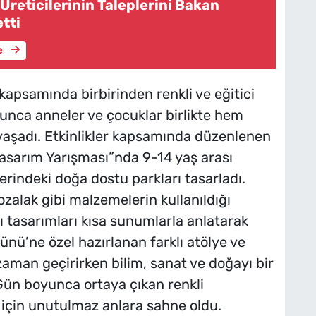
reticilerinin Taleplerini Bakan
etti
e
apsamında birbirinden renkli ve eğitici
oyunca anneler ve çocuklar birlikte hem
yaşadı. Etkinlikler kapsamında düzenlenen
sarım Yarışması”nda 9-14 yaş arası
lerindeki doğa dostu parkları tasarladı.
zalak gibi malzemelerin kullanıldığı
ı tasarımları kısa sunumlarla anlatarak
 Günü’ne özel hazırlanan farklı atölye ve
li zaman geçirirken bilim, sanat ve doğayı bir
Gün boyunca ortaya çıkan renkli
s için unutulmaz anlara sahne oldu.