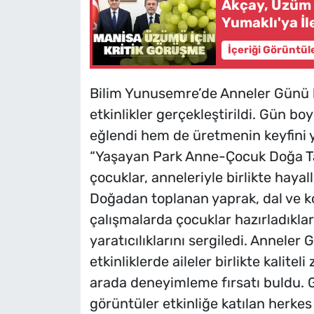
Akçay, Üzüm Ü
Yumaklı'ya İl
İçeriği Görüntül
Bilim Yunusemre’de Anneler Günü k
etkinlikler gerçekleştirildi. Gün b
eğlendi hem de üretmenin keyfini 
“Yaşayan Park Anne-Çocuk Doğa Ta
çocuklar, anneleriyle birlikte hayal
Doğadan toplanan yaprak, dal ve ko
çalışmalarda çocuklar hazırladıklar
yaratıcılıklarını sergiledi. Anneler
etkinliklerde aileler birlikte kalite
arada deneyimleme fırsatı buldu. 
görüntüler etkinliğe katılan herke