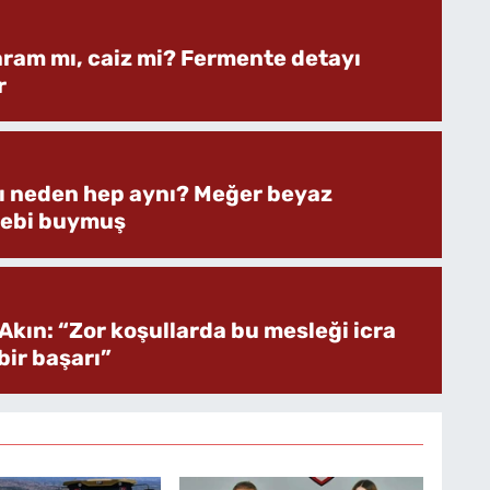
aram mı, caiz mi? Fermente detayı
r
rı neden hep aynı? Meğer beyaz
bebi buymuş
Akın: “Zor koşullarda bu mesleği icra
ir başarı”