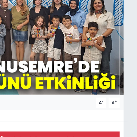
-
+
A
A