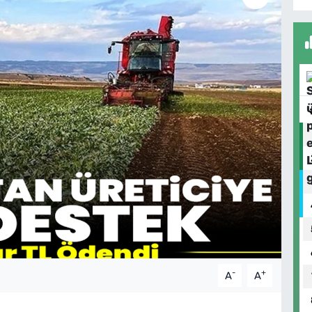
-
+
A
A