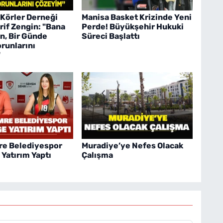
 Körler Derneği
Manisa Basket Krizinde Yeni
rif Zengin: "Bana
Perde! Büyükşehir Hukuki
in, Bir Günde
Süreci Başlattı
orunlarını
"
e Belediyespor
Muradiye’ye Nefes Olacak
Yatırım Yaptı
Çalışma