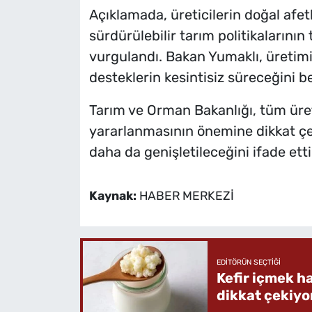
Açıklamada, üreticilerin doğal afet
sürdürülebilir tarım politikalarının
vurgulandı. Bakan Yumaklı, üretimin
desteklerin kesintisiz süreceğini bel
Tarım ve Orman Bakanlığı, tüm üre
yararlanmasının önemine dikkat çe
daha da genişletileceğini ifade etti
Kaynak:
HABER MERKEZİ
EDITÖRÜN SEÇTIĞI
Kefir içmek h
dikkat çekiyo