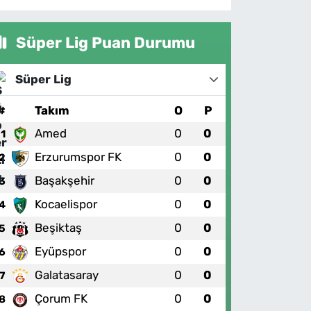
Süper Lig Puan Durumu
Süper Lig
#
Takım
O
P
Amed
0
0
1
Erzurumspor FK
0
0
2
Başakşehir
0
0
3
Kocaelispor
0
0
4
Beşiktaş
0
0
5
Eyüpspor
0
0
6
Galatasaray
0
0
7
Çorum FK
0
0
8