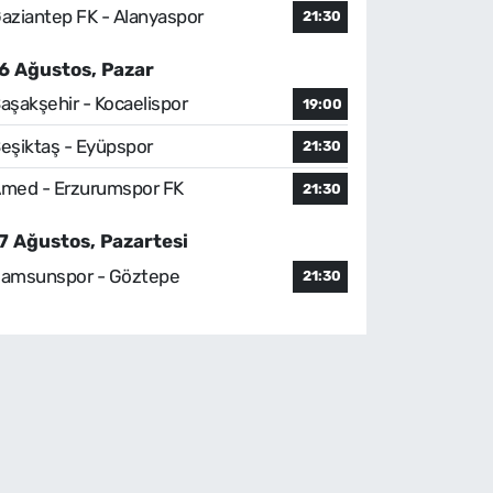
aziantep FK - Alanyaspor
21:30
6 Ağustos, Pazar
aşakşehir - Kocaelispor
19:00
eşiktaş - Eyüpspor
21:30
med - Erzurumspor FK
21:30
7 Ağustos, Pazartesi
amsunspor - Göztepe
21:30