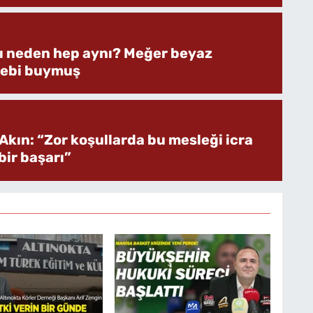
rı neden hep aynı? Meğer beyaz
bebi buymuş
Akın: “Zor koşullarda bu mesleği icra
ir başarı”