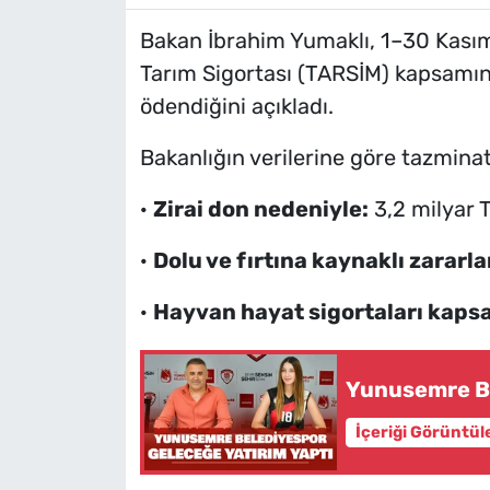
Bakan İbrahim Yumaklı, 1–30 Kasım 
Tarım Sigortası (TARSİM) kapsamı
ödendiğini açıkladı.
Bakanlığın verilerine göre tazmina
·
Zirai don nedeniyle:
3,2 milyar 
·
Dolu ve fırtına kaynaklı zararlar
·
Hayvan hayat sigortaları kaps
Yunusemre Be
İçeriği Görüntül