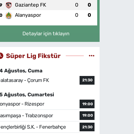
Gaziantep FK
0
0
9
Alanyaspor
0
0
0
Detaylar için tıklayın
Süper Lig Fikstür
4 Ağustos, Cuma
alatasaray - Çorum FK
21:30
5 Ağustos, Cumartesi
onyaspor - Rizespor
19:00
asımpaşa - Trabzonspor
19:00
ençlerbirliği S.K. - Fenerbahçe
21:30