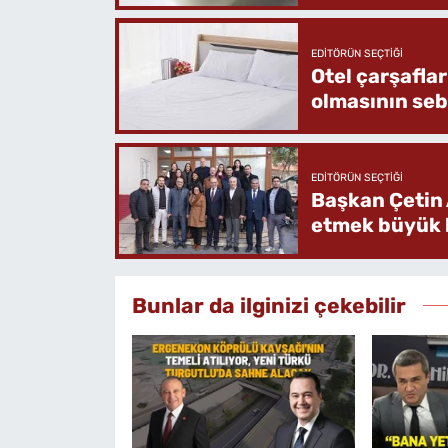
EDITÖRÜN SEÇTIĞI
Otel çarşafla
olmasının se
EDITÖRÜN SEÇTIĞI
Başkan Çetin 
etmek büyük b
Bunlar da ilginizi çekebilir