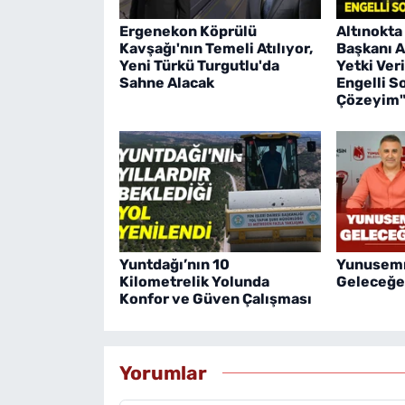
Ergenekon Köprülü
Altınokta
Kavşağı'nın Temeli Atılıyor,
Başkanı A
Yeni Türkü Turgutlu'da
Yetki Ver
Sahne Alacak
Engelli S
Çözeyim
Yuntdağı’nın 10
Yunusemr
Kilometrelik Yolunda
Geleceğe 
Konfor ve Güven Çalışması
Yorumlar