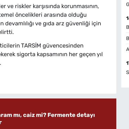
G
ler ve riskler karşısında korunmasının,
 temel öncelikleri arasında olduğu
1
 devamlılığı ve gıda arz güvenliği için
B
irtti.
B
ticilerin TARSİM güvencesinden
A
kerek sigorta kapsamının her geçen yıl
.
1
S
aram mı, caiz mi? Fermente detayı
r