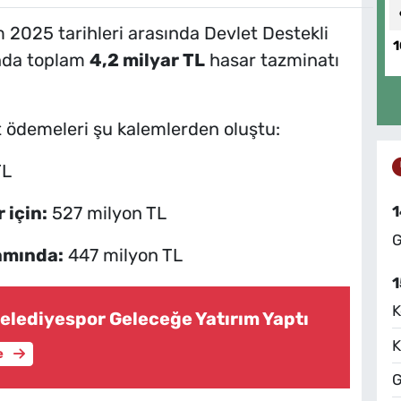
2025 tarihleri arasında Devlet Destekli
1
nda toplam
4,2 milyar TL
hasar tazminatı
t ödemeleri şu kalemlerden oluştu:
TL
 için:
527 milyon TL
1
G
amında:
447 milyon TL
1
K
lediyespor Geleceğe Yatırım Yaptı
K
e
G