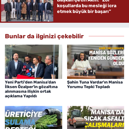
koşullarda bu mesleği icra
etmek büyük bir başarı”
Bunlar da ilginizi çekebilir
Yeni Parti'den Manisa’dan
Şahin Tuna Vardar'ın Manisa
İlksen Özalper'in gözaltına
Yorumu Tepki Topladı
alınmasına ilişkin ortak
açıklama Yapıldı