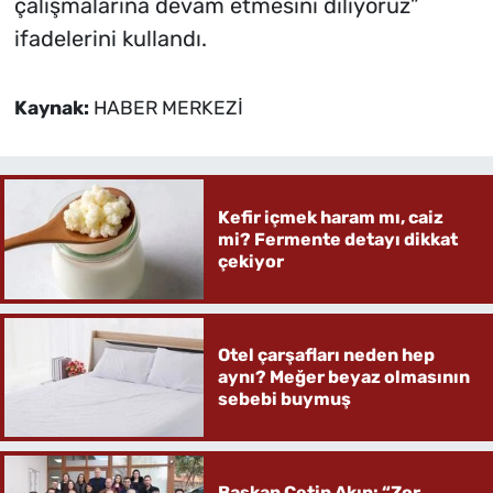
çalışmalarına devam etmesini diliyoruz”
ifadelerini kullandı.
Kaynak:
HABER MERKEZİ
Kefir içmek haram mı, caiz
mi? Fermente detayı dikkat
çekiyor
Otel çarşafları neden hep
aynı? Meğer beyaz olmasının
sebebi buymuş
Başkan Çetin Akın: “Zor