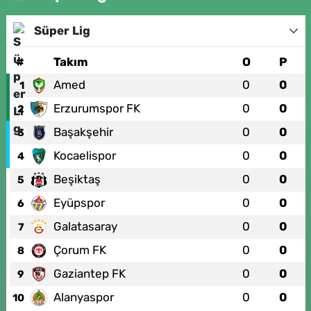
Süper Lig
#
Takım
O
P
Amed
0
0
1
Erzurumspor FK
0
0
2
Başakşehir
0
0
3
Kocaelispor
0
0
4
Beşiktaş
0
0
5
Eyüpspor
0
0
6
Galatasaray
0
0
7
Çorum FK
0
0
8
Gaziantep FK
0
0
9
Alanyaspor
0
0
10