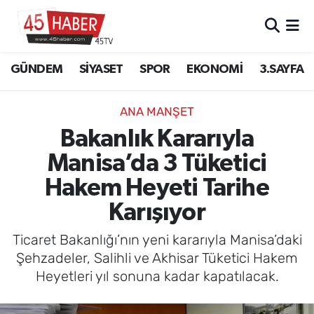
GÜNDEM
Manisa Nöbetçi Eczaneler
GÜNDEM
SİYASET
SPOR
EKONOMİ
3.SAYFA
SİYASET
Manisa Hava Durumu
ANA MANŞET
SPOR
Manisa Namaz Vakitleri
Bakanlık Kararıyla
Manisa’da 3 Tüketici
EKONOMİ
Manisa Trafik Yoğunluk Haritası
Hakem Heyeti Tarihe
3.SAYFA
Süper Lig Puan Durumu ve Fikstür
Karışıyor
EĞİTİM
Tüm Manşetler
Ticaret Bakanlığı’nın yeni kararıyla Manisa’daki
Şehzadeler, Salihli ve Akhisar Tüketici Hakem
SAĞLIK
Son Dakika Haberleri
Heyetleri yıl sonuna kadar kapatılacak.
YAŞAM
Haber Arşivi