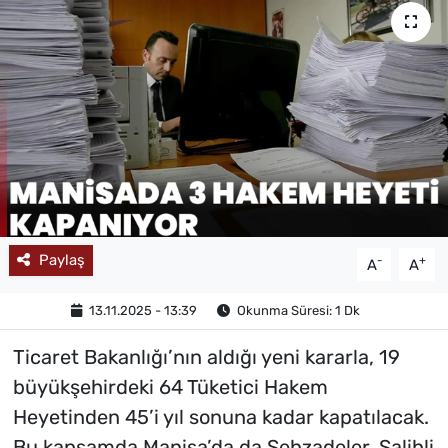
MAGAZİN
Paylaş
-
+
A
A
13.11.2025 - 13:39
Okunma Süresi: 1 Dk
Ticaret Bakanlığı’nın aldığı yeni kararla, 19
büyükşehirdeki 64 Tüketici Hakem
Heyetinden 45’i yıl sonuna kadar kapatılacak.
Bu kapsamda Manisa’da da Şehzadeler, Salihli