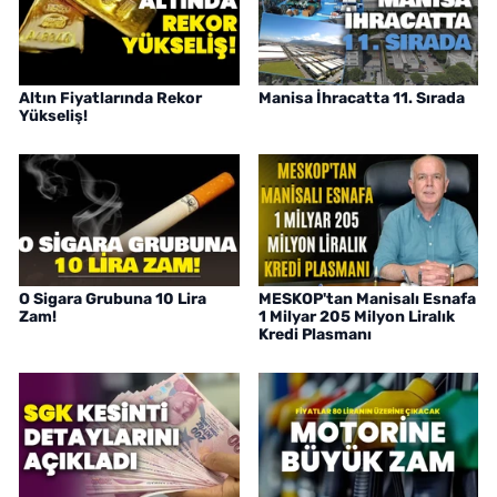
Altın Fiyatlarında Rekor
Manisa İhracatta 11. Sırada
Yükseliş!
O Sigara Grubuna 10 Lira
MESKOP'tan Manisalı Esnafa
Zam!
1 Milyar 205 Milyon Liralık
Kredi Plasmanı