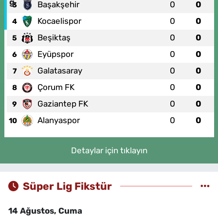
Başakşehir
0
0
3
Kocaelispor
0
0
4
Beşiktaş
0
0
5
Eyüpspor
0
0
6
Galatasaray
0
0
7
Çorum FK
0
0
8
Gaziantep FK
0
0
9
Alanyaspor
0
0
10
Detaylar için tıklayın
Süper Lig Fikstür
14 Ağustos, Cuma