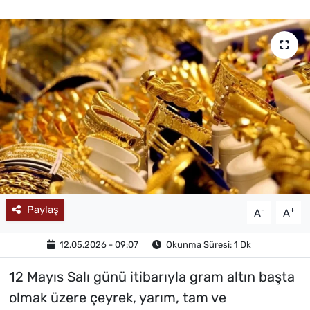
MAGAZİN
Paylaş
-
+
A
A
12.05.2026 - 09:07
Okunma Süresi: 1 Dk
12 Mayıs Salı günü itibarıyla gram altın başta
olmak üzere çeyrek, yarım, tam ve