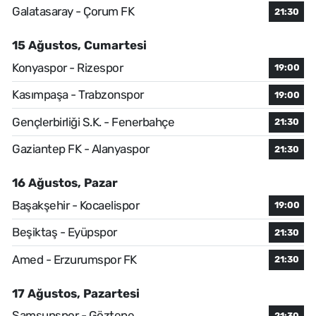
Galatasaray - Çorum FK
21:30
15 Ağustos, Cumartesi
Konyaspor - Rizespor
19:00
Kasımpaşa - Trabzonspor
19:00
Gençlerbirliği S.K. - Fenerbahçe
21:30
Gaziantep FK - Alanyaspor
21:30
16 Ağustos, Pazar
Başakşehir - Kocaelispor
19:00
Beşiktaş - Eyüpspor
21:30
Amed - Erzurumspor FK
21:30
17 Ağustos, Pazartesi
Samsunspor - Göztepe
21:30