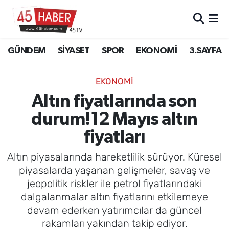
GÜNDEM
Manisa Nöbetçi Eczaneler
GÜNDEM
SİYASET
SPOR
EKONOMİ
3.SAYFA
SİYASET
Manisa Hava Durumu
EKONOMİ
SPOR
Manisa Namaz Vakitleri
Altın fiyatlarında son
durum!12 Mayıs altın
EKONOMİ
Manisa Trafik Yoğunluk Haritası
fiyatları
3.SAYFA
Süper Lig Puan Durumu ve Fikstür
Altın piyasalarında hareketlilik sürüyor. Küresel
EĞİTİM
Tüm Manşetler
piyasalarda yaşanan gelişmeler, savaş ve
jeopolitik riskler ile petrol fiyatlarındaki
SAĞLIK
Son Dakika Haberleri
dalgalanmalar altın fiyatlarını etkilemeye
devam ederken yatırımcılar da güncel
YAŞAM
Haber Arşivi
rakamları yakından takip ediyor.