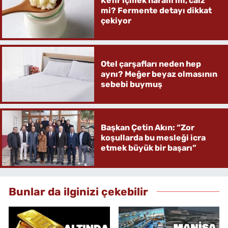
Kefir içmek haram mı, caiz
mi? Fermente detayı dikkat
çekiyor
Otel çarşafları neden hep
aynı? Meğer beyaz olmasının
sebebi buymuş
Başkan Çetin Akın: “Zor
koşullarda bu mesleği icra
etmek büyük bir başarı”
Bunlar da ilginizi çekebilir