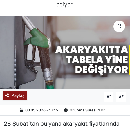
ediyor.
MAGAZİN
Paylaş
-
+
A
A
08.05.2026 - 13:16
Okunma Süresi: 1 Dk
28 Şubat’tan bu yana akaryakıt fiyatlarında