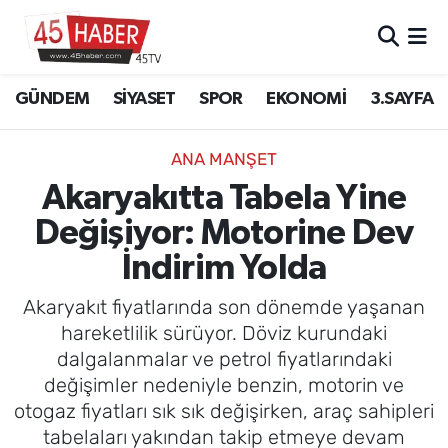
GÜNDEM
Manisa Nöbetçi Eczaneler
GÜNDEM
SİYASET
SPOR
EKONOMİ
3.SAYFA
SİYASET
Manisa Hava Durumu
ANA MANŞET
SPOR
Manisa Namaz Vakitleri
Akaryakıtta Tabela Yine
Değişiyor: Motorine Dev
EKONOMİ
Manisa Trafik Yoğunluk Haritası
İndirim Yolda
3.SAYFA
Süper Lig Puan Durumu ve Fikstür
Akaryakıt fiyatlarında son dönemde yaşanan
EĞİTİM
Tüm Manşetler
hareketlilik sürüyor. Döviz kurundaki
dalgalanmalar ve petrol fiyatlarındaki
SAĞLIK
Son Dakika Haberleri
değişimler nedeniyle benzin, motorin ve
otogaz fiyatları sık sık değişirken, araç sahipleri
YAŞAM
Haber Arşivi
tabelaları yakından takip etmeye devam