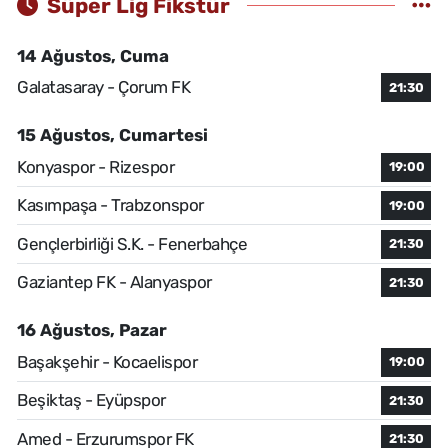
Süper Lig Fikstür
14 Ağustos, Cuma
Galatasaray - Çorum FK
21:30
15 Ağustos, Cumartesi
Konyaspor - Rizespor
19:00
Kasımpaşa - Trabzonspor
19:00
Gençlerbirliği S.K. - Fenerbahçe
21:30
Gaziantep FK - Alanyaspor
21:30
16 Ağustos, Pazar
Başakşehir - Kocaelispor
19:00
Beşiktaş - Eyüpspor
21:30
Amed - Erzurumspor FK
21:30