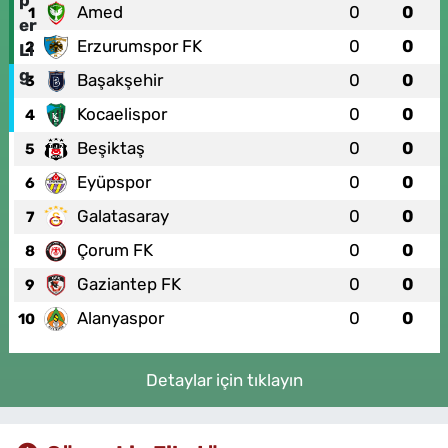
Amed
0
0
1
Erzurumspor FK
0
0
2
Başakşehir
0
0
3
Kocaelispor
0
0
4
Beşiktaş
0
0
5
Eyüpspor
0
0
6
Galatasaray
0
0
7
Çorum FK
0
0
8
Gaziantep FK
0
0
9
Alanyaspor
0
0
10
Detaylar için tıklayın