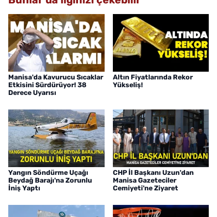
Manisa'da Kavurucu Sıcaklar
Altın Fiyatlarında Rekor
Etkisini Sürdürüyor! 38
Yükseliş!
Derece Uyarısı
Yangın Söndürme Uçağı
CHP İl Başkanı Uzun'dan
Beydağ Barajı'na Zorunlu
Manisa Gazeteciler
İniş Yaptı
Cemiyeti'ne Ziyaret