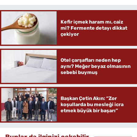
Kefir içmek haram mı, caiz
mi? Fermente detayı dikkat
çekiyor
Otel çarşafları neden hep
aynı? Meğer beyaz olmasının
sebebi buymuş
Başkan Çetin Akın: “Zor
koşullarda bu mesleği icra
etmek büyük bir başarı”
Bunlar da ilginizi çekebilir